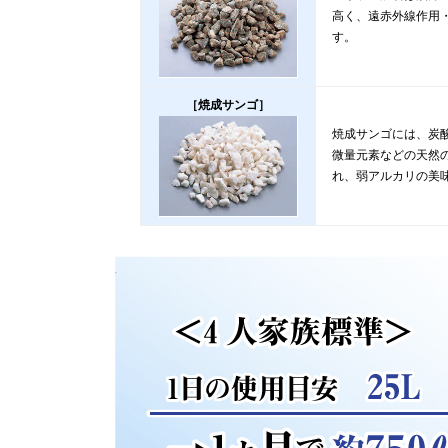
高く、遠赤外線作用
す。
［焼成サンゴ］
焼成サンゴには、炭
微量元素などの天然
れ、弱アルカリの美