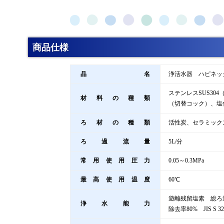
商品仕様
品名
浄活水器 ハピネッ
ステンレスSUS30
材料の種類
（切替コック）、塩
ろ材の種類
活性炭、セラミック
ろ過流量
5L/分
常用使用圧力
0.05～0.3MPa
最高使用温度
60℃
遊離残留塩素 総ろ過水
浄水能力
除去率80% JIS S 