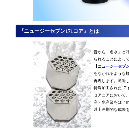
『ニュージーセブン171コア』とは
昔から「名水」と
られることによっ
【
ニュージーセブン
をながれるような
再現します。通過
特殊加工された17
セアニアにおいて
産・水産業をはじめ
以上画期的な成果