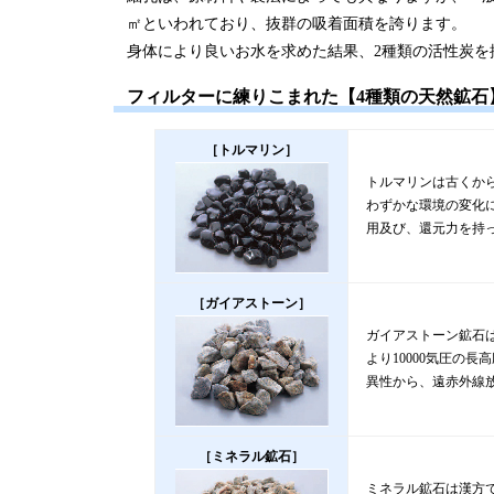
㎡といわれており、抜群の吸着面積を誇ります。
身体により良いお水を求めた結果、2種類の活性炭を
フィルターに練りこまれた【4種類の天然鉱石
［トルマリン］
トルマリンは古くか
わずかな環境の変化
用及び、還元力を持
［ガイアストーン］
ガイアストーン鉱石は
より10000気圧の
異性から、遠赤外線
［ミネラル鉱石］
ミネラル鉱石は漢方