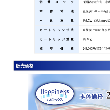
切替コック
3段階切替方式（浄
本体寸法
直径 約120mm×高さ 
本体重量
約3.5kg（通水前の
カートリッジ寸法
直径 約75mm×高さ 約
カートリッジ重量
約590g
標準価格
248,000円(税別) 
販売価格