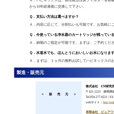
Ａ．ハピネックスは、高性能活性炭フィルターを搭載
から10年経過後に交換して下さい。
Ｑ．支払い方法は選べますか？
Ａ．内容に応じて、分割払いも可能です。お気軽に
Ｑ．今使っている浄水器のカートリッジが残ってい
Ａ．納期のご指定が可能です。まずは、ご予約くだ
Ｑ．水道水でも、ほんとうにおいしいお水になりま
Ａ．まずは、１ヵ月の無料お試しでハピネックスの
製造・販売元
株式会社 EM研究
〒421-1223 静岡
＜販売元＞
Tel.054-277-0221 / F
webサイト：
http://em
有限会社 ピュアワ