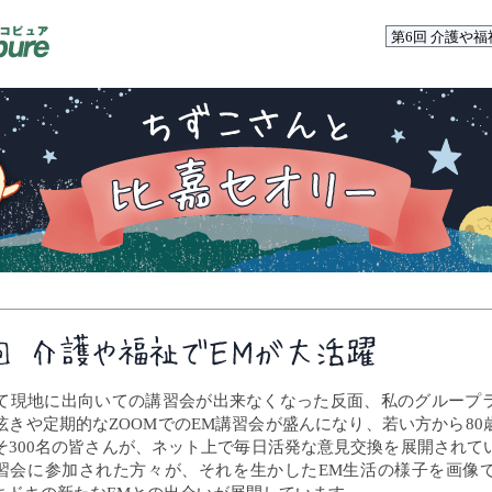
て現地に出向いての講習会が出来なくなった反面、私のグループ
呟きや定期的なZOOMでのEM講習会が盛んになり、若い方から80
そ300名の皆さんが、ネット上で毎日活発な意見交換を展開されて
講習会に参加された方々が、それを生かしたEM生活の様子を画像