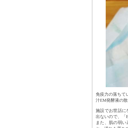
免疫力の落ちて
汁EM発酵液の
施設でお世話に
出ないので、「
また、肌の弱い