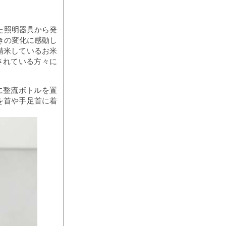
した照明器具から発
きの変化に感動し
精米しているお米
されている方々に
に整流ボトルを置
を首や手足首に着