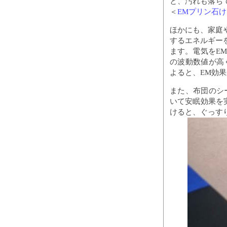
と、汚れも落ち
＜
EMプリン石
ほかにも、家庭や
するエネルギー
ます。電気をE
の波動数値が高
よると、EM効
また、布団のシ
いて安眠効果を
けると、ぐっす