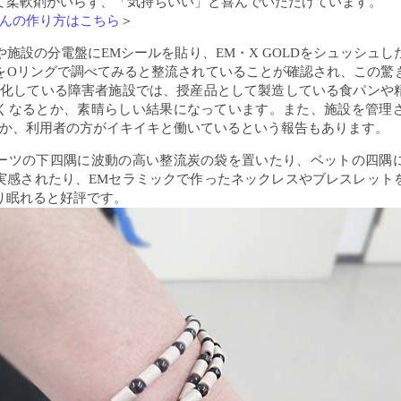
て柔軟剤がいらず、「気持ちいい」と喜んでいただけています。
けんの作り方はこちら
＞
施設の分電盤にEMシールを貼り、EM・X GOLDをシュッシュ
をOリングで調べてみると整流されていることが確認され、この驚
M化している障害者施設では、授産品として製造している食パンや
くなるとか、素晴らしい結果になっています。また、施設を管理
果か、利用者の方がイキイキと働いているという報告もあります。
ーツの下四隅に波動の高い整流炭の袋を置いたり、ベットの四隅
実感されたり、EMセラミックで作ったネックレスやブレスレット
り眠れると好評です。