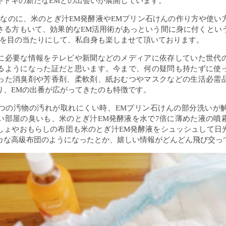
キドキの新たなEMとの出会いが展開しています。
てなのに、米のとぎ汁EM発酵液やEMプリン石けんの作り方や使い
さる方もいて、効果的なEM活用術があっという間に身に付くとい
方を目の当たりにして、私自身も楽しませて頂いております。
に必要な情報をテレビや新聞などのメディアに依存していた世代
るようになった証だと思います。今まで、何の疑問も持たずに使
った消臭剤や芳香剤、柔軟剤、紙おむつやマスクなどの生活必需
り、EMの出番が広がってきたのも特徴です。
つの汚物の汚れが取れにくい時、EMプリン石けんの部分洗いが
い部屋の臭いも、米のとぎ汁EM発酵液を水で7倍に薄めた液の噴
しょやおもらしの布団も米のとぎ汁EM発酵液をシュッシュして日
カな高級布団のようになったとか、嬉しい情報がどんどん飛び交っ