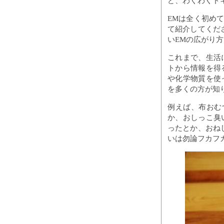
ど、わくわくド
EMは全く初め
て紹介してくだ
いEMの広がり
これまで、生活
トから情報を得
や化学物質を使
を多くの方が知
例えば、布おむ
か、おしっこ臭
ったとか、おね
いは勿論フカフ