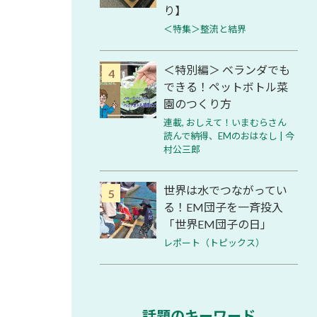
り】
＜特集＞整流と結界
＜特別編＞ ベランダでも
できる！ペットボトル菜
園のつくり方
連載
,
おしえて！いまむらさん
読んで納得、EMのおはなし | 今
村公三郎
世界は水でつながってい
る！EM団子を一斉投入
「世界EM団子の日」
レポート（トピックス）
話題のキーワード