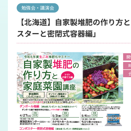
ン
勉強会・講演会
【北海道】自家製堆肥の作り方と
スターと密閉式容器編」
開