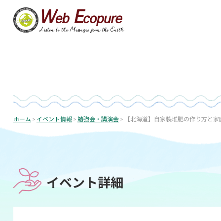
コ
ン
テ
ン
ツ
へ
ス
キ
ッ
投
プ
稿
ホーム
>
イベント情報
>
勉強会・講演会
>
【北海道】自家製堆肥の作り方と家
ナ
ビ
ゲ
ー
イベント詳細
シ
ョ