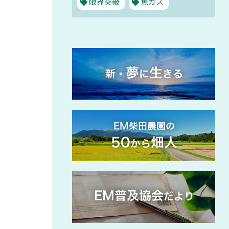
限界突破
魚カス