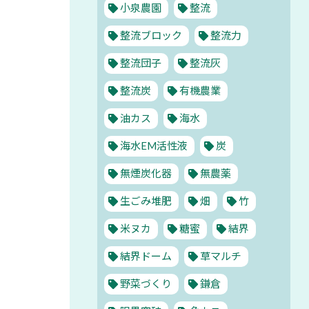
小泉農園
整流
整流ブロック
整流力
整流団子
整流灰
整流炭
有機農業
油カス
海水
海水EM活性液
炭
無煙炭化器
無農薬
生ごみ堆肥
畑
竹
米ヌカ
糖蜜
結界
結界ドーム
草マルチ
野菜づくり
鎌倉