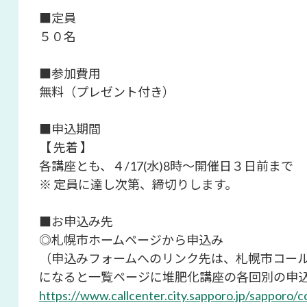
■定員
５０名
■参加費用
無料（プレゼント付き）
■申込期間
【 先着 】
各講座とも、４/17(水)8時～開催日３日前まで
※ 定員に達し次第、締切りします。
■お申込み先
◎札幌市ホームページから申込み
（申込みフォームへのリンク先は、札幌市コー
になると一覧ページに堆肥化講座の各回別の申
https://www.callcenter.city.sapporo.jp/sapporo