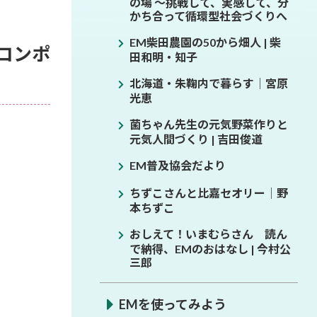
の場 ～挑戦して、実感して、分
かち合って循環型社会づくりへ
EM柴田農園の50から畑人 | 柴
コンポ
田和明・知子
北海道・朱鞠内で暮らす│宮原
光恵
菌ちゃん先生の元気野菜作りと
元気人間づくり | 吉田俊道
EM普及協会だより
ちずこさんと比嘉セオリー│野
本ちずこ
おしえて！いまむらさん 読ん
で納得、EMのおはなし | 今村公
三郎
EMを使ってみよう