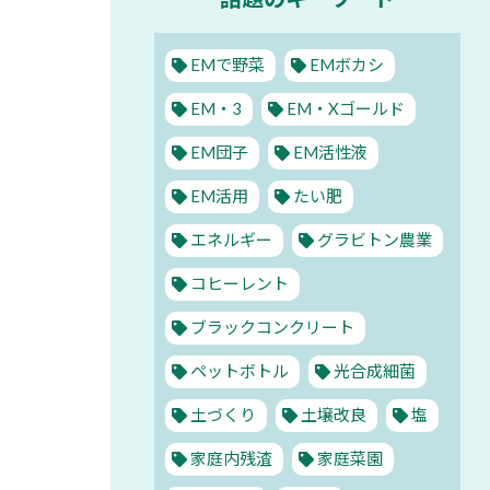
EMで野菜
EMボカシ
EM・3
EM・Xゴールド
EM団子
EM活性液
EM活用
たい肥
エネルギー
グラビトン農業
コヒーレント
ブラックコンクリート
ペットボトル
光合成細菌
土づくり
土壌改良
塩
家庭内残渣
家庭菜園