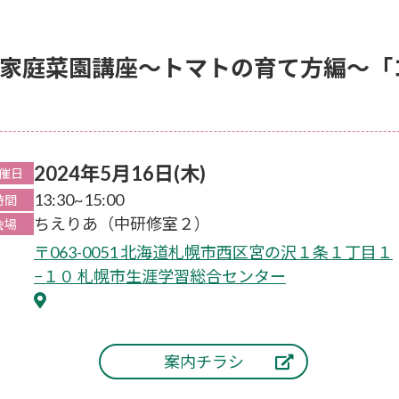
家庭菜園講座～トマトの育て方編～「
2024年5月16日(木)
催日
13:30~15:00
時間
ちえりあ（中研修室２）
会場
〒063-0051 北海道札幌市西区宮の沢１条１丁目１
−１０ 札幌市生涯学習総合センター
案内チラシ