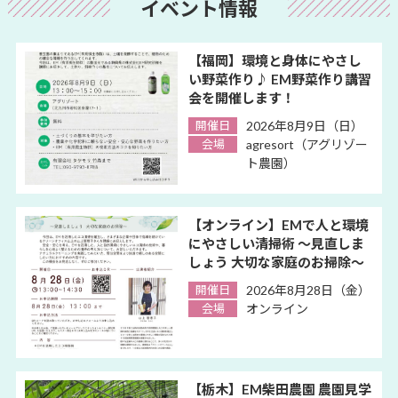
イベント情報
【福岡】環境と身体にやさし
い野菜作り♪ EM野菜作り講習
会を開催します！
開催日
2026年8月9日（日）
会場
agresort（アグリゾー
ト農園）
【オンライン】EMで人と環境
にやさしい清掃術 ～見直しま
しょう 大切な家庭のお掃除～
開催日
2026年8月28日（金）
会場
オンライン
【栃木】EM柴田農園 農園見学