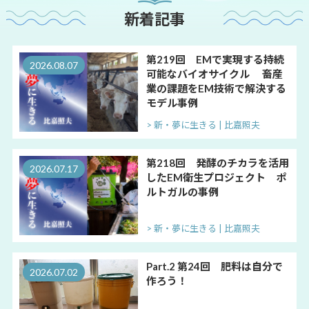
新着記事
第219回 EMで実現する持続
2026.08.07
可能なバイオサイクル 畜産
業の課題をEM技術で解決する
モデル事例
> 新・夢に生きる | 比嘉照夫
第218回 発酵のチカラを活用
2026.07.17
したEM衛生プロジェクト ポ
ルトガルの事例
> 新・夢に生きる | 比嘉照夫
Part.2 第24回 肥料は自分で
2026.07.02
作ろう！