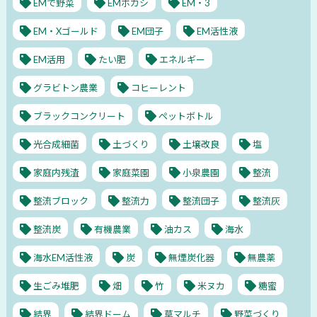
EMで野菜
EMボカシ
EM・3
EM・Xゴールド
EM団子
EM活性液
EM活用
たい肥
エネルギー
グラビトン農業
コヒーレント
ブラックコンクリート
ペットボトル
光合成細菌
土づくり
土壌改良
塩
家庭内残渣
家庭菜園
小泉農園
整流
整流ブロック
整流力
整流団子
整流灰
整流炭
有機農業
油カス
海水
海水EM活性液
炭
無煙炭化器
無農薬
生ごみ堆肥
畑
竹
米ヌカ
糖蜜
結界
結界ドーム
草マルチ
野菜づくり