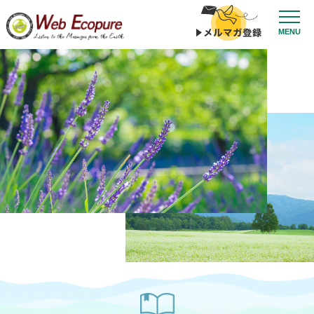
コ
ン
MENU
テ
ン
ツ
へ
ス
キ
ッ
プ