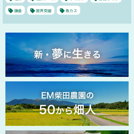
鎌倉
限界突破
魚カス