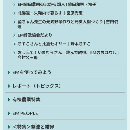
EM柴田農園の50から畑人 | 柴田和明・知子
北海道・朱鞠内で暮らす│宮原光恵
菌ちゃん先生の元気野菜作りと元気人間づくり | 吉田俊
道
EM普及協会だより
ちずこさんと比嘉セオリー│野本ちずこ
おしえて！いまむらさん 読んで納得、EMのおはなし |
今村公三郎
EMを使ってみよう
レポート（トピックス）
有機農業特集
EM PEOPLE
＜特集＞整流と結界