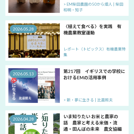
> EM柴田農園の50から畑人 | 柴田
和明・知子
〈植えて食べる〉を実践 有
2026.05.28
機農業教室運動
レポート（トピックス）有機農業特
集
第217回 イギリスでの学校に
2026.05.13
おけるEMの活用事例
> 新・夢に生きる | 比嘉照夫
いま知りたい お米と農家の
2026.04.28
話 農家と考える米価・流
通・田んぼの未来 農文協編