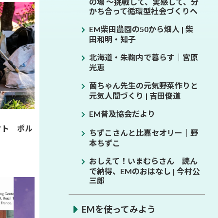
の場 ～挑戦して、実感して、分
かち合って循環型社会づくりへ
EM柴田農園の50から畑人 | 柴
田和明・知子
北海道・朱鞠内で暮らす│宮原
光恵
菌ちゃん先生の元気野菜作りと
元気人間づくり | 吉田俊道
EM普及協会だより
クト ポル
ちずこさんと比嘉セオリー│野
本ちずこ
おしえて！いまむらさん 読ん
で納得、EMのおはなし | 今村公
三郎
EMを使ってみよう