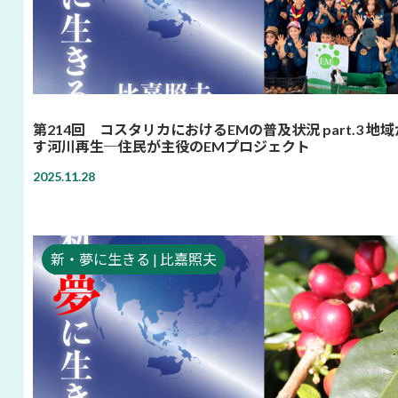
第214回 コスタリカにおけるEMの普及状況 part.3 地
す河川再生─住民が主役のEMプロジェクト
2025.11.28
新・夢に生きる | 比嘉照夫