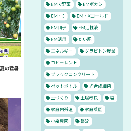
EMで野菜
EMボカシ
EM・3
EM・Xゴールド
EM団子
EM活性液
EM活用
たい肥
エネルギー
グラビトン農業
コヒーレント
～夏の猛暑
ブラックコンクリート
ペットボトル
光合成細菌
土づくり
土壌改良
塩
家庭内残渣
家庭菜園
小泉農園
整流