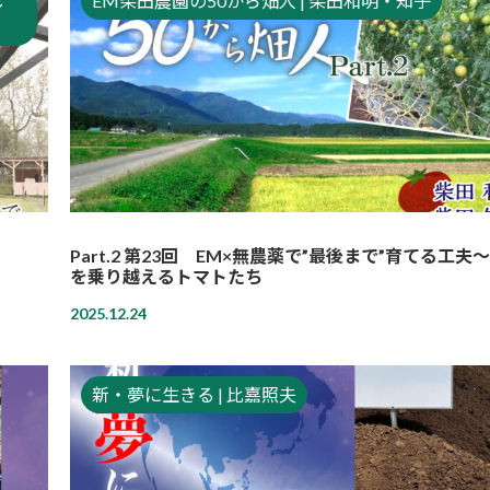
し
EM柴田農園の50から畑人 | 柴田和明・知子
Part.2 第23回 EM×無農薬で”最後まで”育てる工夫
を乗り越えるトマトたち
2025.12.24
新・夢に生きる | 比嘉照夫