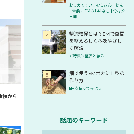
おしえて！いまむらさん 読ん
で納得、EMのおはなし | 今村公
三郎
整流結界とは？EMで空間
を整えるしくみをやさし
く解説
＜特集＞整流と結界
畑で使うEMボカシⅡ型の
作り方
EMを使ってみよう
病院から
話題のキーワード