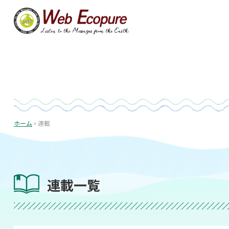
コ
ン
テ
ン
ツ
へ
ス
キ
投
ッ
稿
プ
ホーム
>
連載
の
ペ
ー
ジ
連載一覧
送
り