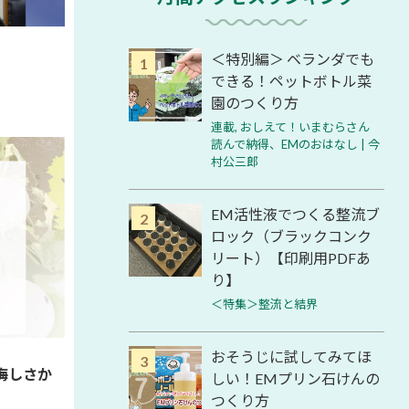
＜特別編＞ ベランダでも
できる！ペットボトル菜
園のつくり方
連載
,
おしえて！いまむらさん
読んで納得、EMのおはなし | 今
村公三郎
EM活性液でつくる整流ブ
ロック（ブラックコンク
リート）【印刷用PDFあ
り】
＜特集＞整流と結界
おそうじに試してみてほ
悔しさか
しい！EMプリン石けんの
つくり方