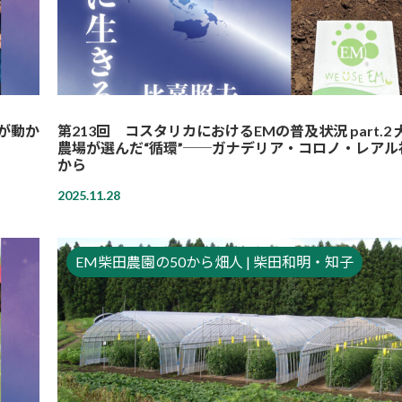
域が動か
第213回 コスタリカにおけるEMの普及状況 part.2
農場が選んだ“循環”──ガナデリア・コロノ・レアル
から
2025.11.28
EM柴田農園の50から畑人 | 柴田和明・知子