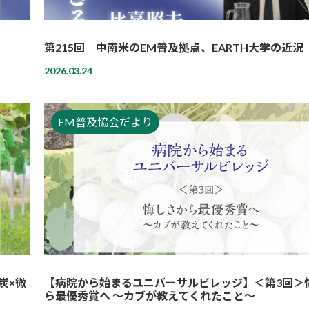
第215回 中南米のEM普及拠点、EARTH大学の近況
2026.03.24
EM普及協会だより
炭×微
【病院から始まるユニバーサルビレッジ】＜第3回＞
ら最優秀賞へ 〜カブが教えてくれたこと〜