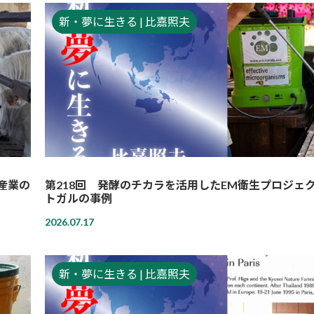
新・夢に生きる | 比嘉照夫
産業の
第218回 発酵のチカラを活用したEM衛生プロジェ
トガルの事例
2026.07.17
新・夢に生きる | 比嘉照夫