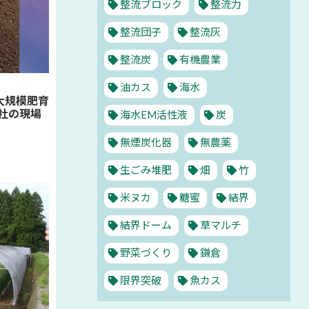
整流ブロック
整流力
整流団子
整流灰
整流炭
有機農業
油カス
海水
 大規模肥育
社の現場
海水EM活性液
炭
無煙炭化器
無農薬
生ごみ堆肥
畑
竹
米ヌカ
糖蜜
結界
結界ドーム
草マルチ
野菜づくり
鎌倉
限界突破
魚カス