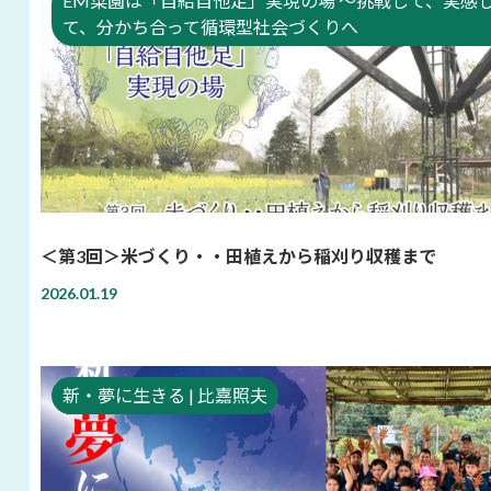
EM菜園は「自給自他足」実現の場 ～挑戦して、実感
て、分かち合って循環型社会づくりへ
＜第3回＞米づくり・・田植えから稲刈り収穫まで
2026.01.19
新・夢に生きる | 比嘉照夫