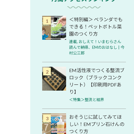
＜特別編＞ ベランダでも
できる！ペットボトル菜
園のつくり方
連載
,
おしえて！いまむらさん
読んで納得、EMのおはなし | 今
村公三郎
EM活性液でつくる整流ブ
ロック（ブラックコンク
リート）【印刷用PDFあ
り】
＜特集＞整流と結界
おそうじに試してみてほ
しい！EMプリン石けんの
つくり方