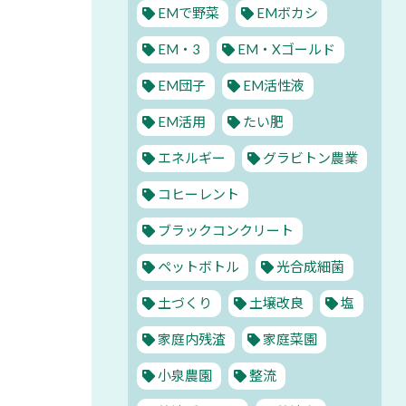
EMで野菜
EMボカシ
EM・3
EM・Xゴールド
EM団子
EM活性液
EM活用
たい肥
エネルギー
グラビトン農業
コヒーレント
ブラックコンクリート
ペットボトル
光合成細菌
土づくり
土壌改良
塩
家庭内残渣
家庭菜園
小泉農園
整流