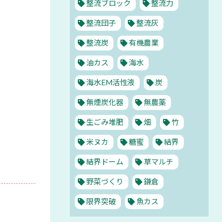
整流ブロック
整流力
整流団子
整流灰
整流炭
有機農業
油カス
海水
海水EM活性液
炭
無煙炭化器
無農薬
生ごみ堆肥
畑
竹
米ヌカ
糖蜜
結界
結界ドーム
草マルチ
野菜づくり
鎌倉
限界突破
魚カス