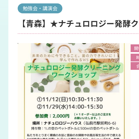
ン
勉強会・講演会
【青森】★ナチュロロジー発酵ク
開