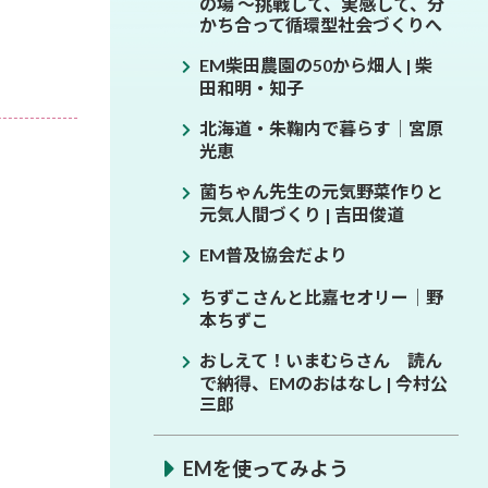
の場 ～挑戦して、実感して、分
かち合って循環型社会づくりへ
EM柴田農園の50から畑人 | 柴
田和明・知子
北海道・朱鞠内で暮らす│宮原
光恵
菌ちゃん先生の元気野菜作りと
元気人間づくり | 吉田俊道
EM普及協会だより
ちずこさんと比嘉セオリー│野
本ちずこ
おしえて！いまむらさん 読ん
で納得、EMのおはなし | 今村公
三郎
EMを使ってみよう