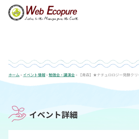
コ
ン
テ
ン
ツ
へ
ス
キ
ッ
投
プ
稿
ホーム
>
イベント情報
>
勉強会・講演会
>
【青森】★ナチュロロジー発酵クリ
ナ
ビ
ゲ
ー
イベント詳細
シ
ョ