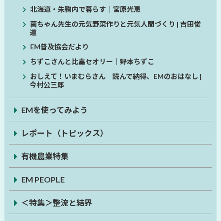
北海道・朱鞠内で暮らす│宮原光恵
菌ちゃん先生の元気野菜作りと元気人間づくり | 吉田俊
道
EM普及協会だより
ちずこさんと比嘉セオリー│野本ちずこ
おしえて！いまむらさん 読んで納得、EMのおはなし |
今村公三郎
EMを使ってみよう
レポート（トピックス）
有機農業特集
EM PEOPLE
＜特集＞整流と結界