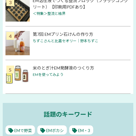
EM活性液でつくる整流ブロック（ブラックコンク
リート）【印刷用PDFあり】
＜特集＞整流と結界
第7回 EMプリン石けんの作り方
ちずこさんと比嘉セオリー│野本ちずこ
米のとぎ汁EM発酵液のつくり方
EMを使ってみよう
話題のキーワード
EMで野菜
EMボカシ
EM・3