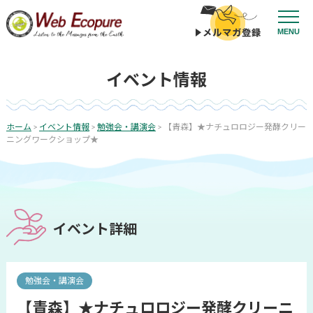
コ
ン
MENU
テ
ン
ツ
イベント情報
へ
ス
キ
ッ
ホーム
>
イベント情報
>
勉強会・講演会
>
【青森】★ナチュロロジー発酵クリー
投
プ
ニングワークショップ★
稿
ナ
ビ
ゲ
ー
イベント詳細
シ
ョ
ン
勉強会・講演会
【青森】★ナチュロロジー発酵クリーニ