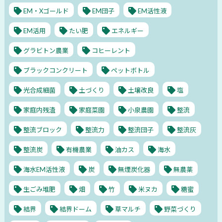
EM・Xゴールド
EM団子
EM活性液
EM活用
たい肥
エネルギー
グラビトン農業
コヒーレント
ブラックコンクリート
ペットボトル
光合成細菌
土づくり
土壌改良
塩
家庭内残渣
家庭菜園
小泉農園
整流
整流ブロック
整流力
整流団子
整流灰
整流炭
有機農業
油カス
海水
海水EM活性液
炭
無煙炭化器
無農薬
生ごみ堆肥
畑
竹
米ヌカ
糖蜜
結界
結界ドーム
草マルチ
野菜づくり