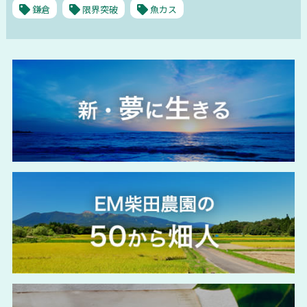
鎌倉
限界突破
魚カス