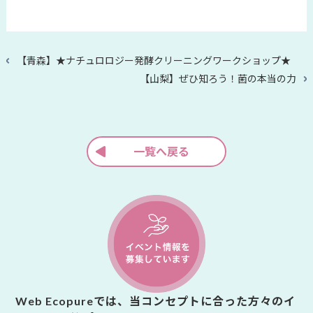
過
【青森】★ナチュロロジー発酵クリーニングワークショップ★
去
次
【山梨】ぜひ知ろう！菌の本当の力
の
の
投
投
稿
稿
一覧へ戻る
Web Ecopureでは、当コンセプトに合った方々のイ