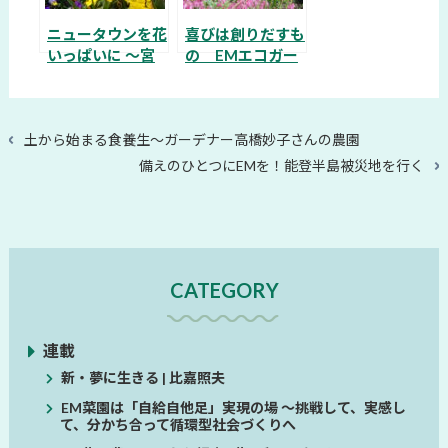
ニュータウンを花
喜びは創りだすも
いっぱいに ～宮
の EMエコガー
城県仙台市 安斎
デン3周年
かずえさん
山形県長井市 遠
藤かつゑさん
過
土から始まる食養生～ガーデナー高橋妙子さんの農園
去
次
備えのひとつにEMを！能登半島被災地を行く
の
の
投
投
稿
稿
CATEGORY
連載
新・夢に生きる | 比嘉照夫
EM菜園は「自給自他足」実現の場 ～挑戦して、実感し
て、分かち合って循環型社会づくりへ