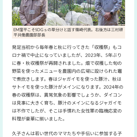
EM窪平こそSDGｓの草分けと話す篠崎代表。右後方は三村耕
平共働農園部部長
発足当初から毎年春と秋に行ってきた「収穫祭」もコ
ロナ禍で中止になっていましたが、2023年、5年ぶり
に春・秋収穫祭が再開されました。畑で収穫した旬の
野菜を使ったメニューを農園内の広場に設けられた竈
で煮炊きします。春はジャガイモを使った豚汁、秋は
サトイモを使った豚汁がメインになります。2024年の
春の収穫祭は、異常気象の影響でしょうか、ダイコン
は見事に大きく育ち、豚汁のメインになるジャガイモ
は不作でしたが、そこは手慣れた女性軍の臨機応変の
料理が豪華に揃いました。
久子さんは若い世代のママたちや手伝いに参加する子