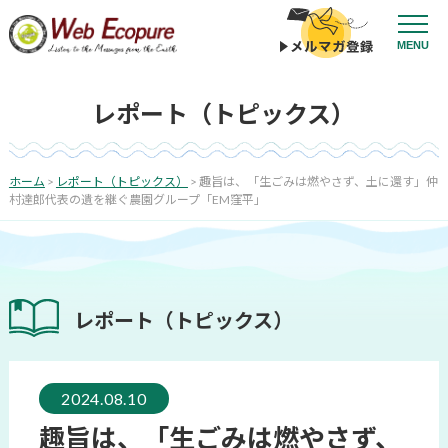
コ
ン
投
MENU
テ
稿
ン
ナ
投
ツ
ビ
レポート（トピックス）
稿
へ
ゲ
日:
ス
ー
キ
シ
ッ
ホーム
>
レポート（トピックス）
>
趣旨は、「生ごみは燃やさず、土に還す」仲
プ
ョ
村達郎代表の遺を継ぐ農園グループ「EM窪平」
ン
レポート（トピックス）
2024.08.10
趣旨は、「生ごみは燃やさず、