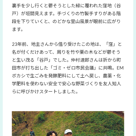
裏手を少し行くと鬱そうとした緑に覆われた窪地（谷
戸）が垣間見えます。手づくりの竹製手すりがある階
段を下りていくと、のどかな里山風景が眼前に広がり
ます。
23年前、地主さんから借り受けたこの地は、「窪」と
名が付くだけあって、周りを竹や栗の木などが鬱そう
と生い茂る「谷戸」でした。仲村達郎さんは折から町
田市が打ち出した「ゴミ・ゼロ市民会議」に共鳴。EM
ボカシで生ごみを発酵肥料にして土へ戻し、農薬・化
学肥料を使わない安全で安心な野菜づくりを友人知人
らに呼びかけスタートしました。