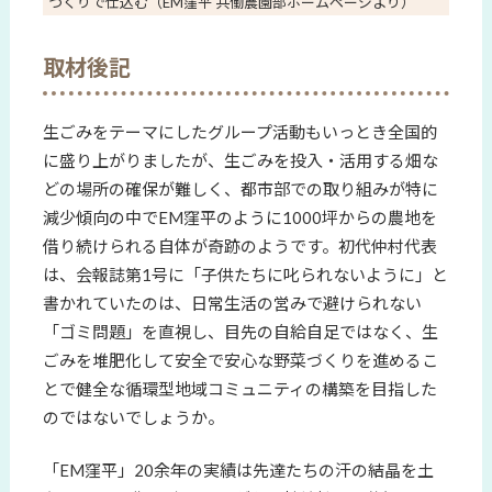
づくりで仕込む（EM窪平 共働農園部ホームページより）
取材後記
生ごみをテーマにしたグループ活動もいっとき全国的
に盛り上がりましたが、生ごみを投入・活用する畑な
どの場所の確保が難しく、都市部での取り組みが特に
減少傾向の中でEM窪平のように1000坪からの農地を
借り続けられる自体が奇跡のようです。初代仲村代表
は、会報誌第1号に「子供たちに叱られないように」と
書かれていたのは、日常生活の営みで避けられない
「ゴミ問題」を直視し、目先の自給自足ではなく、生
ごみを堆肥化して安全で安心な野菜づくりを進めるこ
とで健全な循環型地域コミュニティの構築を目指した
のではないでしょうか。
「EM窪平」20余年の実績は先達たちの汗の結晶を土