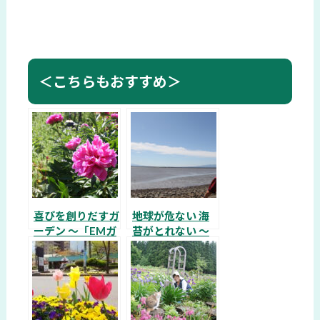
＜こちらもおすすめ＞
喜びを創りだすガ
地球が危ない 海
ーデン ～「EMガ
苔がとれない ～
ーデン 花＊花」
福岡県柳川市 堤
遠藤かつゑさん
元一さん・キミ子
さん