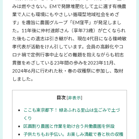
みは燃やさない。EMで発酵堆肥化して土に還す有機農
業で人にも環境にもやさしい循環型地域社会をめざ
す」を趣旨に農園グループ「EM窪平」が発足しまし
た。11年後に仲村達郎さん（享年73歳）が亡くなられ
た後もこの遺志は引き継がれ、現在4代目になる篠崎敏
孝代表が活動をけん引しています。会員の高齢化やコ
ロナ禍で定例行事中止などの難題を抱えながらも初志
貫徹をめざしている23年間の歩みを2023年11月、
2024年6月に行われた秋・春の収穫祭に参加し、取材
しました。
目次
[
非表示
]
ここも東京都下！ 緑あふれる里山は生ごみで土づ
くり
区画割り農園と作業を助け合う共働農園を併設
子供たちもお手伝い。お楽しみ満載で春と秋の収穫