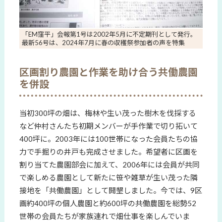
「EM窪平」会報第1号は2002年5月に不定期刊として発行。
最新56号は、2024年7月に春の収穫祭参加者の声を特集
区画割り農園と作業を助け合う共働農園
を併設
当初300坪の畑は、梅林や生い茂った樹木を伐採する
など仲村さんたち初期メンバーが手作業で切り拓いて
400坪に。2003年には100世帯になった会員たちの協
力で手掘りの井戸も完成させました。希望者に区画を
割り当てた農園部会に加えて、2006年には会員が共同
で楽しめる農園として新たに笹や雑草が生い茂った隣
接地を「共働農園」として開墾しました。今では、9区
画約400坪の個人農園と約600坪の共働農園を総勢52
世帯の会員たちが家族連れで畑仕事を楽しんでいま