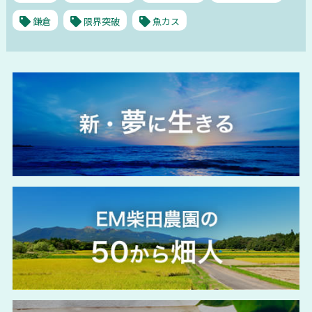
鎌倉
限界突破
魚カス