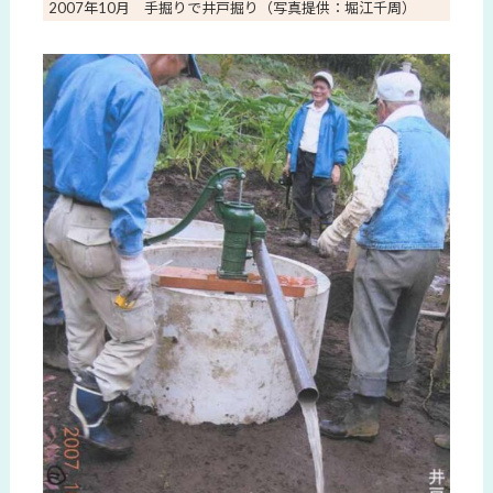
2007年10月 手掘りで井戸掘り（写真提供：堀江千周）