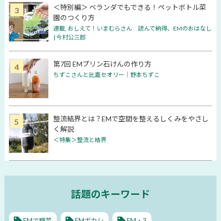
＜特別編＞ ベランダでもできる！ペットボトル菜
園のつくり方
連載
,
おしえて！いまむらさん 読んで納得、EMのおはなし
| 今村公三郎
第7回 EMプリン石けんの作り方
ちずこさんと比嘉セオリー│野本ちずこ
整流結界とは？EMで空間を整えるしくみをやさし
く解説
＜特集＞整流と結界
話題のキーワード
EMで野菜
EMボカシ
EM・3