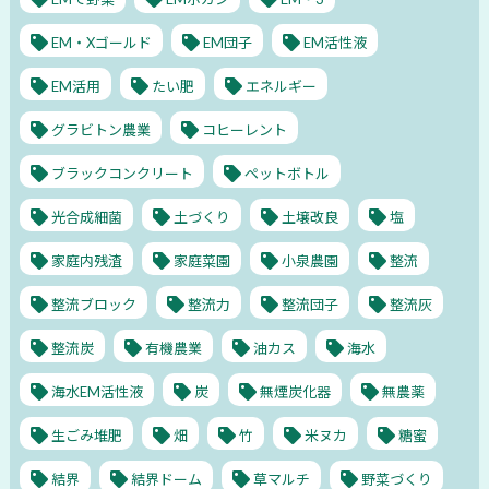
EM・Xゴールド
EM団子
EM活性液
EM活用
たい肥
エネルギー
グラビトン農業
コヒーレント
ブラックコンクリート
ペットボトル
光合成細菌
土づくり
土壌改良
塩
家庭内残渣
家庭菜園
小泉農園
整流
整流ブロック
整流力
整流団子
整流灰
整流炭
有機農業
油カス
海水
海水EM活性液
炭
無煙炭化器
無農薬
生ごみ堆肥
畑
竹
米ヌカ
糖蜜
結界
結界ドーム
草マルチ
野菜づくり