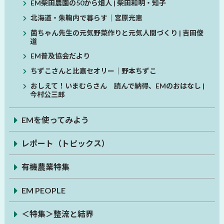
EM柴田農園の50から畑人 | 柴田和明・知子
北海道・朱鞠内で暮らす│宮原光恵
菌ちゃん先生の元気野菜作りと元気人間づくり | 吉田俊
道
EM普及協会だより
ちずこさんと比嘉セオリー│野本ちずこ
おしえて！いまむらさん 読んで納得、EMのおはなし |
今村公三郎
EMを使ってみよう
レポート（トピックス）
有機農業特集
EM PEOPLE
＜特集＞整流と結界