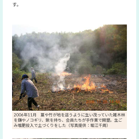
す。
2006年11月 蔓や竹が地を這うように生い茂っていた雑木林
を鎌やノコギリ、鍬を持ち、会員たちが手作業で開墾。生ご
み堆肥投入で土づくりをした（写真提供：堀江千周）