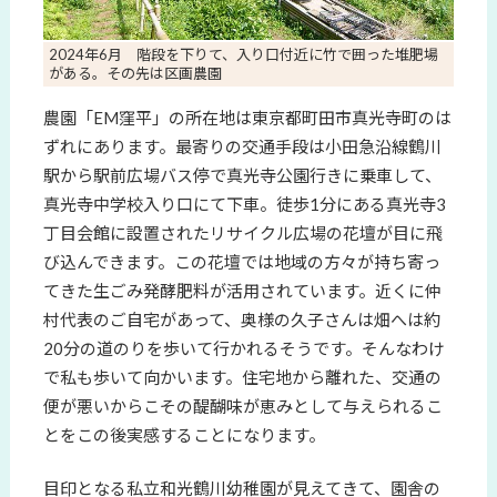
2024年6月 階段を下りて、入り口付近に竹で囲った堆肥場
がある。その先は区画農園
農園「EM窪平」の所在地は東京都町田市真光寺町のは
ずれにあります。最寄りの交通手段は小田急沿線鶴川
駅から駅前広場バス停で真光寺公園行きに乗車して、
真光寺中学校入り口にて下車。徒歩1分にある真光寺3
丁目会館に設置されたリサイクル広場の花壇が目に飛
び込んできます。この花壇では地域の方々が持ち寄っ
てきた生ごみ発酵肥料が活用されています。近くに仲
村代表のご自宅があって、奥様の久子さんは畑へは約
20分の道のりを歩いて行かれるそうです。そんなわけ
で私も歩いて向かいます。住宅地から離れた、交通の
便が悪いからこその醍醐味が恵みとして与えられるこ
とをこの後実感することになります。
目印となる私立和光鶴川幼稚園が見えてきて、園舎の