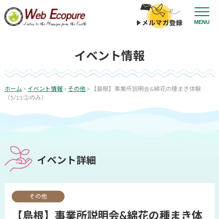
コ
ン
MENU
テ
ン
ツ
イベント情報
へ
ス
キ
ッ
ホーム
>
イベント情報
>
その他
>
【島根】事業所説明会&綿花の種まき体験
投
プ
（5/11 ②のみ）
稿
ナ
ビ
ゲ
ー
イベント詳細
シ
ョ
ン
その他
【島根】事業所説明会&綿花の種まき体