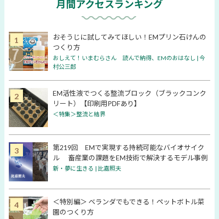
月間アクセスランキング
おそうじに試してみてほしい！EMプリン石けんの
つくり方
おしえて！いまむらさん 読んで納得、EMのおはなし | 今
村公三郎
EM活性液でつくる整流ブロック（ブラックコンク
リート）【印刷用PDFあり】
＜特集＞整流と結界
第219回 EMで実現する持続可能なバイオサイク
ル 畜産業の課題をEM技術で解決するモデル事例
新・夢に生きる | 比嘉照夫
＜特別編＞ ベランダでもできる！ペットボトル菜
園のつくり方