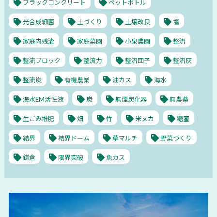
ブラックコンクリート
ペットボトル
光合成細菌
土づくり
土壌改良
塩
家庭内残渣
家庭菜園
小泉農園
整流
整流ブロック
整流力
整流団子
整流灰
整流炭
有機農業
油カス
海水
海水EM活性液
炭
無煙炭化器
無農薬
生ごみ堆肥
畑
竹
米ヌカ
糖蜜
結界
結界ドーム
草マルチ
野菜づくり
鎌倉
限界突破
魚カス