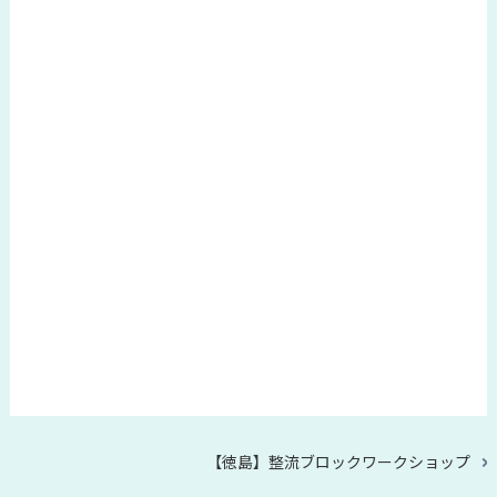
次
【徳島】整流ブロックワークショップ
の