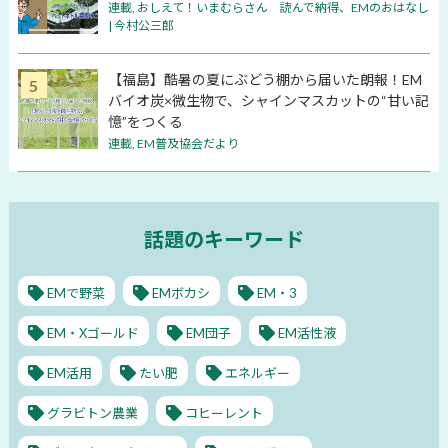
連載
,
おしえて！いまむらさん 読んで納得、EMのおはなし
| 今村公三郎
【福島】酷暑の夏にぶどう棚から届いた朗報！EM
バイオ炭×微生物で、シャインマスカットの“甘い記
憶”をつくる
連載
,
EM普及協会だより
話題のキーワード
EMで野菜
EMボカシ
EM・3
EM・Xゴールド
EM団子
EM活性液
EM活用
たい肥
エネルギー
グラビトン農業
コヒーレント