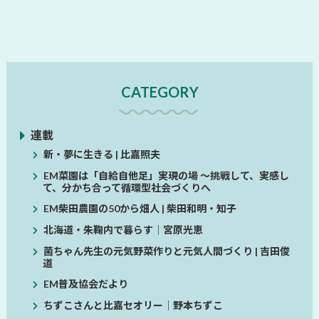
CATEGORY
連載
新・夢に生きる | 比嘉照夫
EM菜園は「自給自他足」実現の場 ～挑戦して、実感し
て、分かち合って循環型社会づくりへ
EM柴田農園の50から畑人 | 柴田和明・知子
北海道・朱鞠内で暮らす│宮原光恵
菌ちゃん先生の元気野菜作りと元気人間づくり | 吉田俊
道
EM普及協会だより
ちずこさんと比嘉セオリー│野本ちずこ