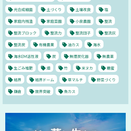
光合成細菌
土づくり
土壌改良
塩
家庭内残渣
家庭菜園
小泉農園
整流
整流ブロック
整流力
整流団子
整流灰
整流炭
有機農業
油カス
海水
海水EM活性液
炭
無煙炭化器
無農薬
生ごみ堆肥
畑
竹
米ヌカ
糖蜜
結界
結界ドーム
草マルチ
野菜づくり
鎌倉
限界突破
魚カス