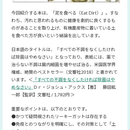
今回紹介する本は、「泥を食べる（Eat Dirt）」。すな
わち、汚れと思われるものに健康を劇的に良くするも
のがあることを取り上げ、有機農産物に着いている土
を食べた方が良いという結論を出しています。
日本語のタイトルは、「すべての不調をなくしたけれ
ば除菌はやめなさい」となっており、表紙には、薬で
治らない不調は腸内細菌を増やせば治る、米国医学界
権威、絶賛のベストセラー（文響社2018）と書かれて
います。＜
「すべての不調をなくしたければ除菌はや
めなさい」
Ｄｒ・ジョシュ・アックス【著】 藤田紘
一郎【監訳】文響社 / 1,782円
＞
重要なポイントは、以下のとおりです。
●かつて疑問視されたリーキーガットは存在する
●免疫とのつながりを明確にし、その対策として「土