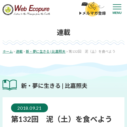
コ
ン
投
MENU
テ
稿
ン
ナ
投
ツ
ビ
連載
稿
へ
ゲ
日:
ス
ー
キ
シ
ッ
ホーム
>
連載
>
新・夢に生きる | 比嘉照夫
>
第132回 泥（土）を食べよう
プ
ョ
ン
新・夢に生きる | 比嘉照夫
2018.09.21
第132回 泥（土）を食べよう