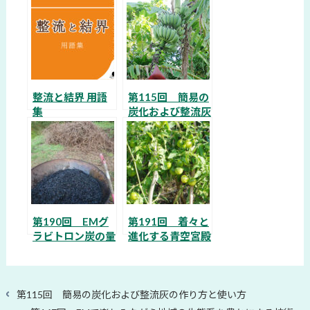
整流と結界 用語
第115回 簡易の
集
炭化および整流灰
の作り方と使い方
第190回 EMグ
第191回 着々と
ラビトロン炭の量
進化する青空宮殿
子力学的効果
のEM自然農法
過
第115回 簡易の炭化および整流灰の作り方と使い方
去