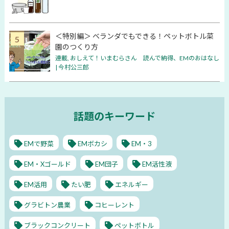
＜特別編＞ ベランダでもできる！ペットボトル菜
園のつくり方
連載
,
おしえて！いまむらさん 読んで納得、EMのおはなし
| 今村公三郎
話題のキーワード
EMで野菜
EMボカシ
EM・3
EM・Xゴールド
EM団子
EM活性液
EM活用
たい肥
エネルギー
グラビトン農業
コヒーレント
ブラックコンクリート
ペットボトル