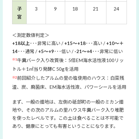
子
3
9
18
21
24
宮
＜測定数値判定＞
+18以上
･･･非常に高い /
+15～+18
･･･高い /
+10～＋
14
･･･通常 /
+5～+9
･･･低い /
-21～+4
･･･非常に低い
※1
牛糞バーク入り改質後：5倍EM海水活性液100リッ
トル＋1㎡当り発酵C 50gを活用
※2
前回紹介したアルムの里の塩使用のハウス：白菜残
渣、炭、廃菌床、EM海水活性液、パワーシールを活用
まず、一般の畑地は、左側の砥部町の一般のミカン畑
地や、その次のアルムの里ハウス牛糞バーク入り堆肥
を使ったレベルです。この土は食べることは不可能で
あり、健康にとっても有害ということになります。