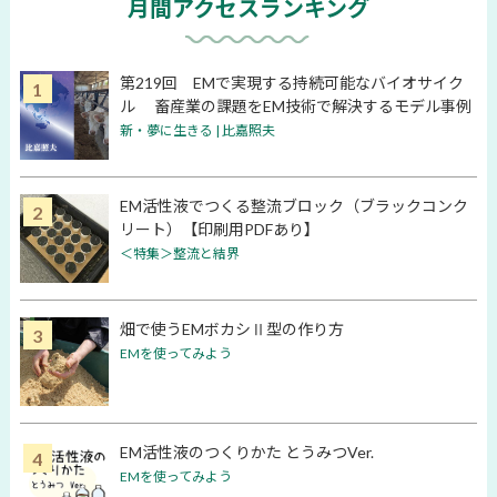
月間アクセスランキング
第219回 EMで実現する持続可能なバイオサイク
ル 畜産業の課題をEM技術で解決するモデル事例
新・夢に生きる | 比嘉照夫
EM活性液でつくる整流ブロック（ブラックコンク
リート）【印刷用PDFあり】
＜特集＞整流と結界
畑で使うEMボカシⅡ型の作り方
EMを使ってみよう
EM活性液のつくりかた とうみつVer.
EMを使ってみよう