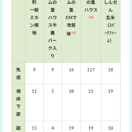
町
ムの
ムの
の里
しんせ
一般
里
里
ハウス
ん
ミカ
ハウ
EMで
玄米
※2
ン畑
ス牛
改質
（ｽﾊﾟ
地
糞
ｰｸﾌｧｰ
※1
後
バー
ﾑ）
ク入
り
免
9
9
16
117
18
疫
視
11
5
18
21
19
床
下
部
副
15
4
19
19
18