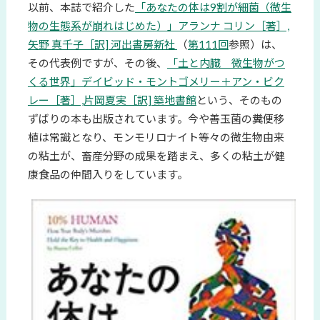
以前、本誌で紹介した
「あなたの体は9割が細菌（微生
物の生態系が崩れはじめた）」アランナ コリン［著］,
矢野 真千子［訳] 河出書房新社
（
第111回
参照）は、
その代表例ですが、その後、
「土と内臓 微生物がつ
くる世界」デイビッド・モントゴメリー＋アン・ビク
レー［著］,片岡夏実［訳] 築地書館
という、そのもの
ずばりの本も出版されています。今や善玉菌の糞便移
植は常識となり、モンモリロナイト等々の微生物由来
の粘土が、畜産分野の成果を踏まえ、多くの粘土が健
康食品の仲間入りをしています。