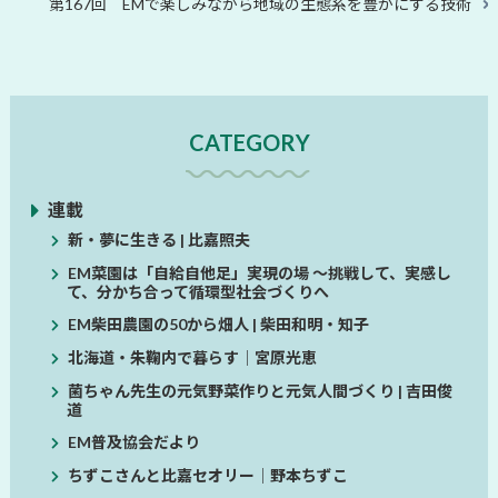
次
第167回 EMで楽しみながら地域の生態系を豊かにする技術
の
の
投
投
稿
稿
CATEGORY
連載
新・夢に生きる | 比嘉照夫
EM菜園は「自給自他足」実現の場 ～挑戦して、実感し
て、分かち合って循環型社会づくりへ
EM柴田農園の50から畑人 | 柴田和明・知子
北海道・朱鞠内で暮らす│宮原光恵
菌ちゃん先生の元気野菜作りと元気人間づくり | 吉田俊
道
EM普及協会だより
ちずこさんと比嘉セオリー│野本ちずこ