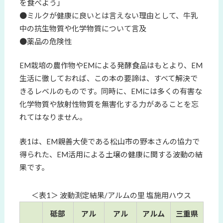
を食べよう」
●ミルクが健康に良いとは言えない理由として、牛乳
中の抗生物質や化学物質について言及
●薬品の危険性
EM栽培の農作物やEMによる発酵食品はもとより、EM
生活に徹しておれば、この本の要諦は、すべて解決で
きるレベルのものです。同時に、EMには多くの有害な
化学物質や放射性物質を無害化する力があることを忘
れてはなりません。
表1は、EM親善大使である松山市の野本さんの協力で
得られた、EM活用による土壌の健康に関する波動の結
果です。
＜表1＞ 波動測定結果/アルムの里 塩施用ハウス
砥部
アル
アル
アルム
三重県