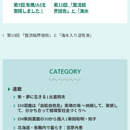
第9回 有機JASを
第10回 「整流結
取得しました！
界技術」と「海水
入り活性液」
過
第10回 「整流結界技術」と「海水入り活性液」
去
の
投
稿
CATEGORY
連載
新・夢に生きる | 比嘉照夫
EM菜園は「自給自他足」実現の場 ～挑戦して、実感し
て、分かち合って循環型社会づくりへ
EM柴田農園の50から畑人 | 柴田和明・知子
北海道・朱鞠内で暮らす│宮原光恵