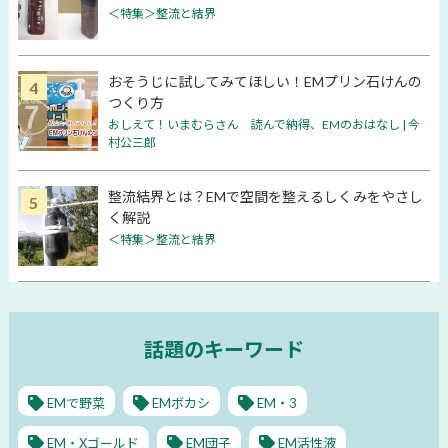
＜特集＞整流と結界
おそうじに試してみてほしい！EMプリン石けんの
つくり方
おしえて！いまむらさん 読んで納得、EMのおはなし | 今
村公三郎
整流結界とは？EMで空間を整えるしくみをやさし
く解説
＜特集＞整流と結界
話題のキーワード
EMで野菜
EMボカシ
EM・3
EM・Xゴールド
EM団子
EM活性液