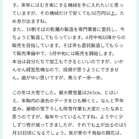
す。来年にはむき実にする機械を手に入れたいと思っ
ていますが、その機械だけで安くても50万円以上。た
め息が出ますね。
また、10割そばの乾麺の製造を専門業者に委託し、今
ちょうど製造してもらっています。6月中旬以降からの
販売を目指しています。そば茶も委託製造してもらっ
て販売準備中で、5月中旬には販売を開始します。
本当は自分たちで加工もできるといいのですが、いか
んせん経営危機なので、投資が思うようにできませ
ん。歯がゆい思いですが、焦らず一歩一歩。
この冬は大雪でした。最大積雪量は265㎝。とはい
え、朱鞠内の過去のデータをひも解くと。なんと平年
並み。屋根の雪下ろしも除雪作業も大変だったなあと
思うのですが、毎年やっているんですね。ようやく少
しずつ雪が減ってきましたが、それでも土が出るのは5
月10日頃になるでしょう。我が家の千鳥桜の開花は、