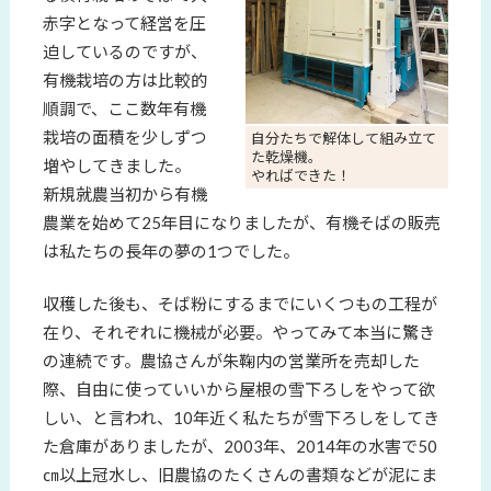
赤字となって経営を圧
迫しているのですが、
有機栽培の方は比較的
順調で、ここ数年有機
栽培の面積を少しずつ
自分たちで解体して組み立て
た乾燥機。
増やしてきました。
やればできた！
新規就農当初から有機
農業を始めて25年目になりましたが、有機そばの販売
は私たちの長年の夢の1つでした。
収穫した後も、そば粉にするまでにいくつもの工程が
在り、それぞれに機械が必要。やってみて本当に驚き
の連続です。農協さんが朱鞠内の営業所を売却した
際、自由に使っていいから屋根の雪下ろしをやって欲
しい、と言われ、10年近く私たちが雪下ろしをしてき
た倉庫がありましたが、2003年、2014年の水害で50
㎝以上冠水し、旧農協のたくさんの書類などが泥にま