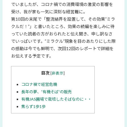
でいましたが、コロナ禍での消費環境の激変の影響を
受け、我が家も一気に深刻な経営難に。
第10回の末尾で「整流結界を設置して、その効果”ミラ
クルだ！”」と書いたところ、効果の続編を楽しみに待
っていた読者の方がおられたと伝え聞き、申し訳なさ
でいっぱいです。”ミラクル”現象を目のあたりにした際
の感動は今でも鮮明で、次回12回のレポートで詳細を
お伝えする予定です。
目次
[
非表示
]
コロナ禍で経営危機
長年の夢、”有機そば”の販売
有機JAS圃場で栽培したそばなのに・・
焦らず1歩1歩