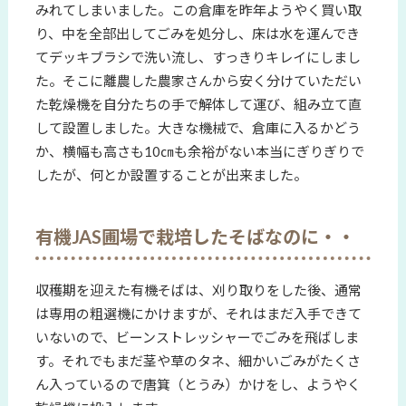
みれてしまいました。この倉庫を昨年ようやく買い取
り、中を全部出してごみを処分し、床は水を運んでき
てデッキブラシで洗い流し、すっきりキレイにしまし
た。そこに離農した農家さんから安く分けていただい
た乾燥機を自分たちの手で解体して運び、組み立て直
して設置しました。大きな機械で、倉庫に入るかどう
か、横幅も高さも10㎝も余裕がない本当にぎりぎりで
したが、何とか設置することが出来ました。
有機JAS圃場で栽培したそばなのに・・
収穫期を迎えた有機そばは、刈り取りをした後、通常
は専用の粗選機にかけますが、それはまだ入手できて
いないので、ビーンストレッシャーでごみを飛ばしま
す。それでもまだ茎や草のタネ、細かいごみがたくさ
ん入っているので唐箕（とうみ）かけをし、ようやく