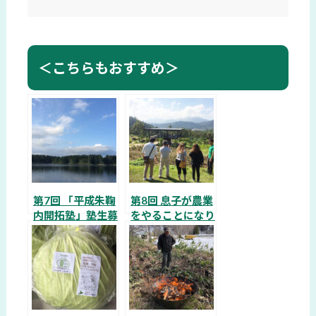
＜こちらもおすすめ＞
第7回 「平成朱鞠
第8回 息子が農業
内開拓塾」塾生募
をやることになり
集中！
ました!!
新たなステージへ
～東南アジア視察
～