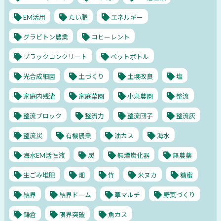
EM活用
たい肥
エネルギー
グラビトン農業
コヒーレント
ブラックコンクリート
ペットボトル
光合成細菌
土づくり
土壌改良
塩
家庭内残渣
家庭菜園
小泉農園
整流
整流ブロック
整流力
整流団子
整流灰
整流炭
有機農業
油カス
海水
海水EM活性液
炭
無煙炭化器
無農薬
生ごみ堆肥
畑
竹
米ヌカ
糖蜜
結界
結界ドーム
草マルチ
野菜づくり
鎌倉
限界突破
魚カス