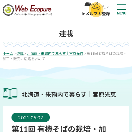
コ
ン
投
MENU
テ
稿
ン
ナ
投
ツ
ビ
連載
稿
へ
ゲ
日:
ス
ー
キ
シ
ッ
ホーム
>
連載
>
北海道・朱鞠内で暮らす│宮原光恵
>
第11回 有機そばの栽培・
プ
ョ
加工・販売に活路を求めて
ン
北海道・朱鞠内で暮らす│宮原光恵
2021.05.07
第11回 有機そばの栽培・加