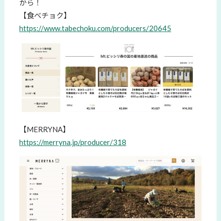
から！
【食べチョク】
https://www.tabechoku.com/producers/20645
【MERRYNA】
https://merryna.jp/producer/318