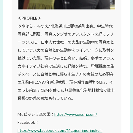
＜PROFILE＞
みやはら・みつえ/ 北海道川上郡標茶町出身。学生時代
写真部に所属。写真スタジオのアシスタントを経てフリ
ーランスに。日本人女性唯一の大型野生動物の写真家と
してアラスカの自然と野生動物をライフワークに取材を
続けていた際、現在の夫と出会い、結婚。冬季のアラス
カネイティブ社会で生活した経験を持つ。 狩猟採集の生
活をベースに自然と共に暮らす生き方の実践のため現在
の朱鞠内に1997年新規就農。現在耕作面積約60ha、そ
のうち約3haでEMを使った無農薬無化学肥料栽培で数十
種類の野菜の栽培も行っている。
Mt.ピッシリ森の国：
https://www.pissiri.com/
Facebook：
https://www.facebook.com/Mt.pissirimorinokuni