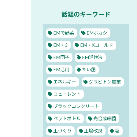
話題のキーワード
EMで野菜
EMボカシ
EM・3
EM・Xゴールド
EM団子
EM活性液
EM活用
たい肥
エネルギー
グラビトン農業
コヒーレント
ブラックコンクリート
ペットボトル
光合成細菌
土づくり
土壌改良
塩