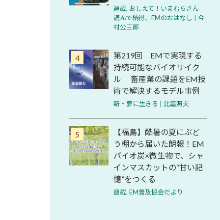
連載
,
おしえて！いまむらさん
読んで納得、EMのおはなし | 今
村公三郎
し
第219回 EMで実現する
持続可能なバイオサイク
ル 畜産業の課題をEM技
術で解決するモデル事例
新・夢に生きる | 比嘉照夫
【福島】酷暑の夏にぶど
う棚から届いた朗報！EM
バイオ炭×微生物で、シャ
インマスカットの“甘い記
憶”をつくる
連載
,
EM普及協会だより