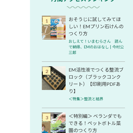
おそうじに試してみてほ
しい！EMプリン石けんの
つくり方
おしえて！いまむらさん 読ん
で納得、EMのおはなし | 今村公
三郎
EM活性液でつくる整流ブ
ロック（ブラックコンク
リート）【印刷用PDFあ
り】
＜特集＞整流と結界
＜特別編＞ ベランダでも
できる！ペットボトル菜
園のつくり方