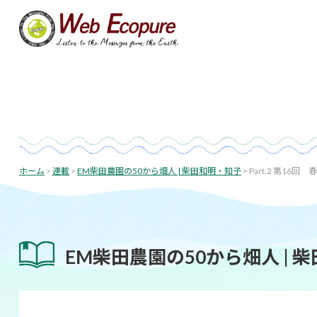
投
コ
ン
稿
テ
ナ
ン
投
ビ
ツ
稿
へ
ゲ
日:
ス
ー
キ
シ
ッ
プ
ョ
ホーム
>
連載
>
EM柴田農園の50から畑人 | 柴田和明・知子
>
Part.2 第1
ン
EM柴田農園の50から畑人 | 