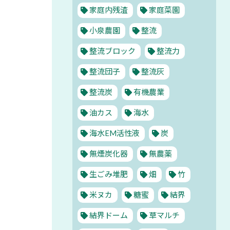
家庭内残渣
家庭菜園
小泉農園
整流
整流ブロック
整流力
整流団子
整流灰
整流炭
有機農業
油カス
海水
海水EM活性液
炭
無煙炭化器
無農薬
生ごみ堆肥
畑
竹
米ヌカ
糖蜜
結界
結界ドーム
草マルチ