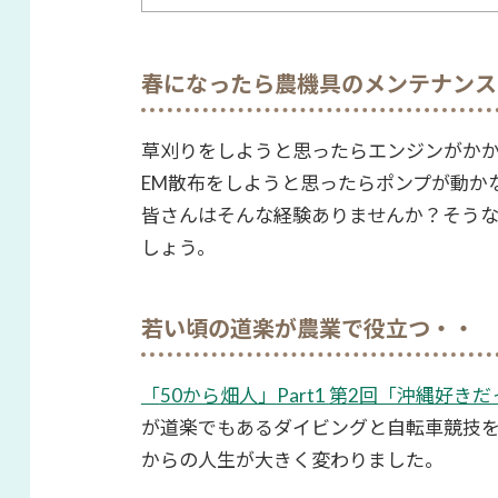
春になったら農機具のメンテナンス
草刈りをしようと思ったらエンジンがかか
EM
散布をしようと思ったらポンプが動かな
皆さんはそんな経験ありませんか？そう
しょう。
若い頃の道楽が農業で役立つ・・
「
50
から畑人」
Part1
第
2
回「沖縄好きだ
が道楽でもあるダイビングと自転車競技
からの人生が大きく変わりました。