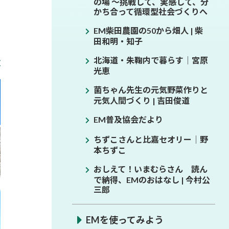
の場 ～挑戦して、実感して、分
かち合って循環型社会づくりへ
EM柴田農園の50から畑人 | 柴
田和明・知子
北海道・朱鞠内で暮らす│宮原
光恵
菌ちゃん先生の元気野菜作りと
元気人間づくり | 吉田俊道
EM普及協会だより
ちずこさんと比嘉セオリー│野
本ちずこ
おしえて！いまむらさん 読ん
で納得、EMのおはなし | 今村公
三郎
EMを使ってみよう