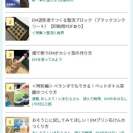
EM活性液でつくる整流ブロック（ブラックコンク
リート）【印刷用PDFあり】
＜特集＞整流と結界
畑で使うEMボカシⅡ型の作り方
EMを使ってみよう
＜特別編＞ ベランダでもできる！ペットボトル菜
園のつくり方
連載
,
おしえて！いまむらさん 読んで納得、EMのおはなし
| 今村公三郎
おそうじに試してみてほしい！EMプリン石けんの
つくり方
おしえて！いまむらさん 読んで納得、EMのおはなし | 今