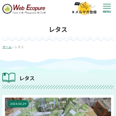
コ
ン
MENU
テ
ン
ツ
レタス
へ
ス
キ
ッ
ホーム
>
レタス
プ
レタス
2024.03.29