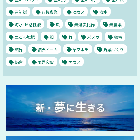
整流炭
有機農業
油カス
海水
海水EM活性液
炭
無煙炭化器
無農薬
生ごみ堆肥
畑
竹
米ヌカ
糖蜜
結界
結界ドーム
草マルチ
野菜づくり
鎌倉
限界突破
魚カス