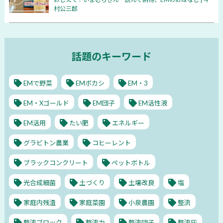
村公三郎
話題のキーワード
EMで野菜
EMボカシ
EM・3
EM・Xゴールド
EM団子
EM活性液
EM活用
たい肥
エネルギー
グラビトン農業
コヒーレント
ブラックコンクリート
ペットボトル
光合成細菌
土づくり
土壌改良
塩
家庭内残渣
家庭菜園
小泉農園
整流
整流ブロック
整流力
整流団子
整流灰