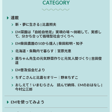
CATEGORY
連載
新・夢に生きる | 比嘉照夫
EM菜園は「自給自他足」実現の場 ～挑戦して、実感し
て、分かち合って循環型社会づくりへ
EM柴田農園の50から畑人 | 柴田和明・知子
北海道・朱鞠内で暮らす│宮原光恵
菌ちゃん先生の元気野菜作りと元気人間づくり | 吉田俊
道
EM普及協会だより
ちずこさんと比嘉セオリー│野本ちずこ
おしえて！いまむらさん 読んで納得、EMのおはなし |
今村公三郎
EMを使ってみよう