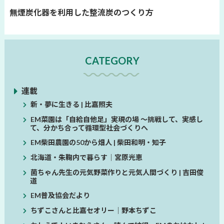
無煙炭化器を利用した整流炭のつくり方
CATEGORY
連載
新・夢に生きる | 比嘉照夫
EM菜園は「自給自他足」実現の場 ～挑戦して、実感し
て、分かち合って循環型社会づくりへ
EM柴田農園の50から畑人 | 柴田和明・知子
北海道・朱鞠内で暮らす│宮原光恵
菌ちゃん先生の元気野菜作りと元気人間づくり | 吉田俊
道
EM普及協会だより
ちずこさんと比嘉セオリー│野本ちずこ