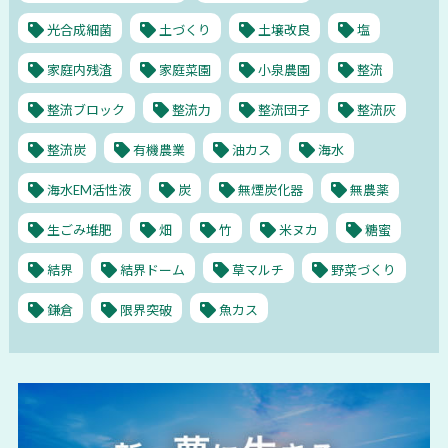
光合成細菌
土づくり
土壌改良
塩
家庭内残渣
家庭菜園
小泉農園
整流
整流ブロック
整流力
整流団子
整流灰
整流炭
有機農業
油カス
海水
海水EM活性液
炭
無煙炭化器
無農薬
生ごみ堆肥
畑
竹
米ヌカ
糖蜜
結界
結界ドーム
草マルチ
野菜づくり
鎌倉
限界突破
魚カス