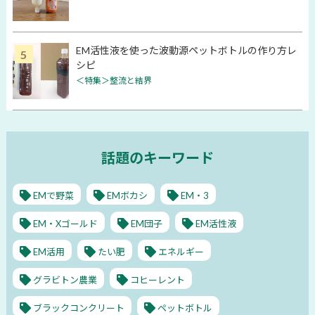
EM活性液を使った波動源ペットボトルの作り方レ
シピ
＜特集＞整流と結界
話題のキーワード
EMで野菜
EMボカシ
EM・3
EM・Xゴールド
EM団子
EM活性液
EM活用
たい肥
エネルギー
グラビトン農業
コヒーレント
ブラックコンクリート
ペットボトル