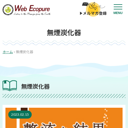
コ
ン
MENU
テ
ン
ツ
無煙炭化器
へ
ス
キ
ッ
ホーム
>
無煙炭化器
プ
無煙炭化器
2023.02.15