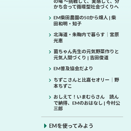
の場 ～挑戦して、実感して、分
かち合って循環型社会づくりへ
EM柴田農園の50から畑人 | 柴
田和明・知子
北海道・朱鞠内で暮らす│宮原
光恵
菌ちゃん先生の元気野菜作りと
元気人間づくり | 吉田俊道
EM普及協会だより
ちずこさんと比嘉セオリー│野
本ちずこ
おしえて！いまむらさん 読ん
で納得、EMのおはなし | 今村公
三郎
EMを使ってみよう