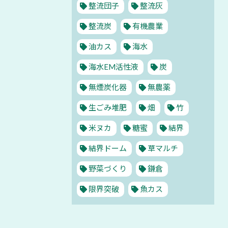
整流団子
整流灰
整流炭
有機農業
油カス
海水
海水EM活性液
炭
無煙炭化器
無農薬
生ごみ堆肥
畑
竹
米ヌカ
糖蜜
結界
結界ドーム
草マルチ
野菜づくり
鎌倉
限界突破
魚カス