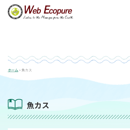
コ
ン
テ
ン
ツ
へ
ス
キ
ッ
プ
ホーム
>
魚カス
魚カス