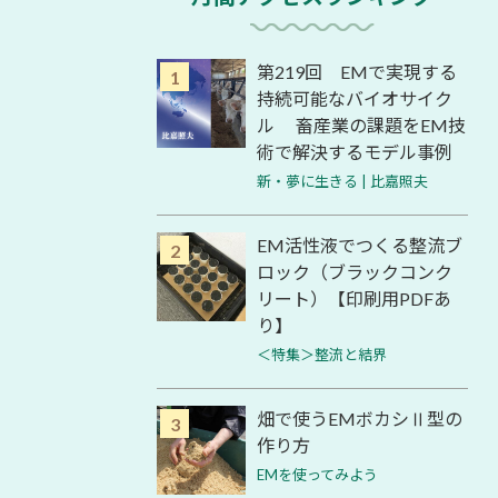
第219回 EMで実現する
持続可能なバイオサイク
ル 畜産業の課題をEM技
術で解決するモデル事例
新・夢に生きる | 比嘉照夫
EM活性液でつくる整流ブ
ロック（ブラックコンク
リート）【印刷用PDFあ
り】
＜特集＞整流と結界
畑で使うEMボカシⅡ型の
作り方
EMを使ってみよう