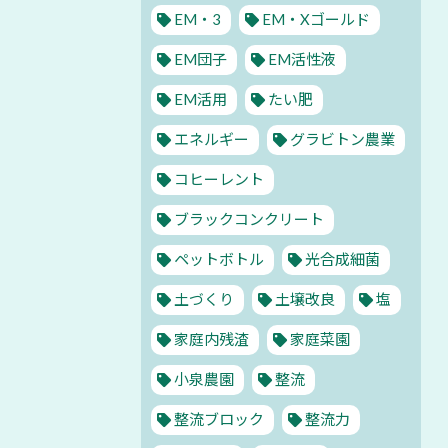
EM・3
EM・Xゴールド
EM団子
EM活性液
EM活用
たい肥
エネルギー
グラビトン農業
コヒーレント
ブラックコンクリート
ペットボトル
光合成細菌
土づくり
土壌改良
塩
家庭内残渣
家庭菜園
小泉農園
整流
整流ブロック
整流力