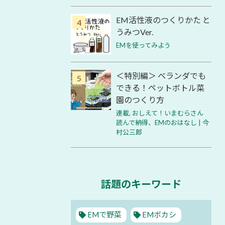
EM活性液のつくりかた と
うみつVer.
EMを使ってみよう
＜特別編＞ ベランダでも
できる！ペットボトル菜
園のつくり方
連載
,
おしえて！いまむらさん
読んで納得、EMのおはなし | 今
村公三郎
話題のキーワード
EMで野菜
EMボカシ