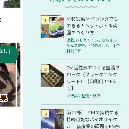
＜特別編＞ ベランダでも
8）
できる！ペットボトル菜
園のつくり方
連載
,
おしえて！いまむらさん
読んで納得、EMのおはなし | 今
し |
村公三郎
EM活性液でつくる整流ブ
ロック（ブラックコンク
リート）【印刷用PDFあ
り】
＜特集＞整流と結界
第219回 EMで実現する
持続可能なバイオサイク
ル 畜産業の課題をEM技