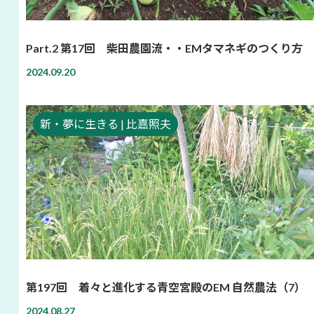
Part.2 第17回 柴田農園流・・EMタマネギのつくり方
2024.09.20
新・夢に生きる | 比嘉照夫
第197回 着々と進化する青空宮殿のEM 自然農法（7）
2024.08.27