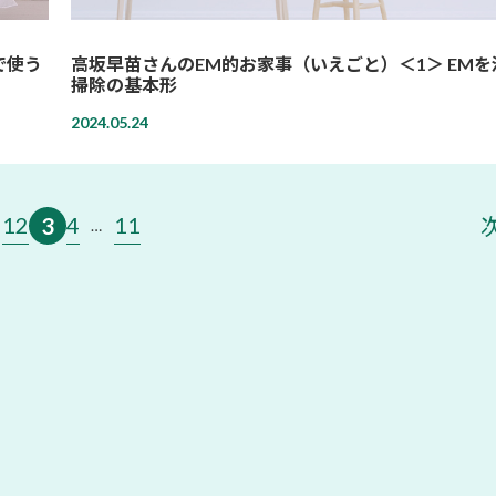
で使う
高坂早苗さんのEM的お家事（いえごと）＜1＞ EM
掃除の基本形
2024.05.24
1
2
4
11
3
…