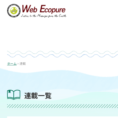
コ
ン
テ
ン
ツ
へ
ス
キ
投
ッ
稿
プ
ホーム
>
連載
の
ペ
ー
ジ
連載一覧
送
り