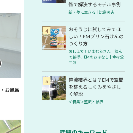
術で解決するモデル事例
新・夢に生きる | 比嘉照夫
おそうじに試してみてほ
しい！EMプリン石けんの
つくり方
おしえて！いまむらさん 読ん
で納得、EMのおはなし | 今村公
三郎
整流結界とは？EMで空間
を整えるしくみをやさし
レ・お風呂
く解説
＜特集＞整流と結界
話題のキーワード