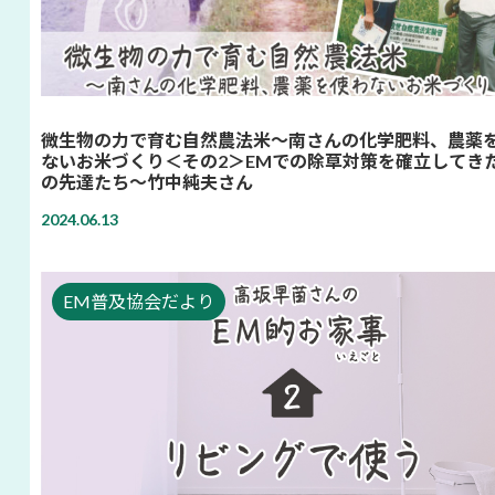
微生物の力で育む自然農法米～南さんの化学肥料、農薬
ないお米づくり＜その2＞EMでの除草対策を確立してき
の先達たち～竹中純夫さん
2024.06.13
EM普及協会だより