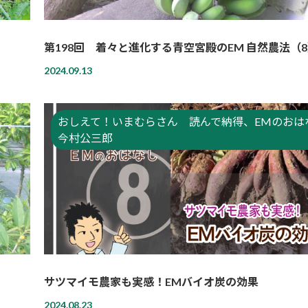
第198回 着々と進化する青空宮殿のEM 自然農法（
2024.09.13
おしえて！いまむらさん 読んで納得、EMのおはな
今村公三郎
サツマイモ農家も実感！EMバイオ炭の効果
2024.08.23