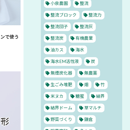
小泉農園
整流
整流ブロック
整流力
整流団子
整流灰
チンで使う
整流炭
有機農業
油カス
海水
海水EM活性液
炭
無煙炭化器
無農薬
生ごみ堆肥
畑
竹
米ヌカ
糖蜜
結界
結界ドーム
草マルチ
野菜づくり
鎌倉