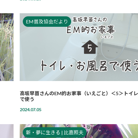
EM普及協会だより
高坂早苗さんのEM的お家事（いえごと）＜5＞トイ
で使う
2024.07.05
新・夢に生きる | 比嘉照夫