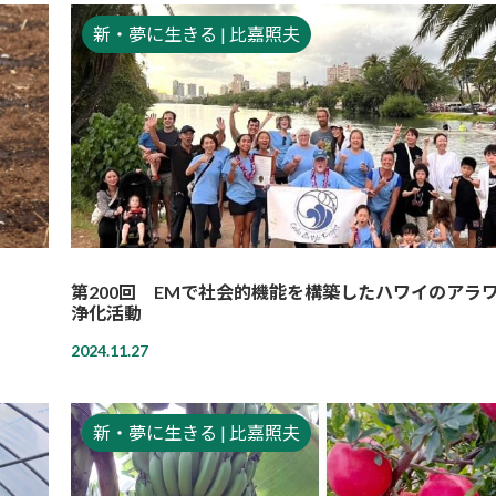
新・夢に生きる | 比嘉照夫
第200回 EMで社会的機能を構築したハワイのアラ
浄化活動
2024.11.27
新・夢に生きる | 比嘉照夫