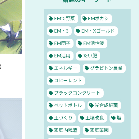
EMで野菜
EMボカシ
EM・3
EM・Xゴールド
EM団子
EM活性液
EM活用
たい肥
5）
エネルギー
グラビトン農業
コヒーレント
ブラックコンクリート
ペットボトル
光合成細菌
土づくり
土壌改良
塩
家庭内残渣
家庭菜園