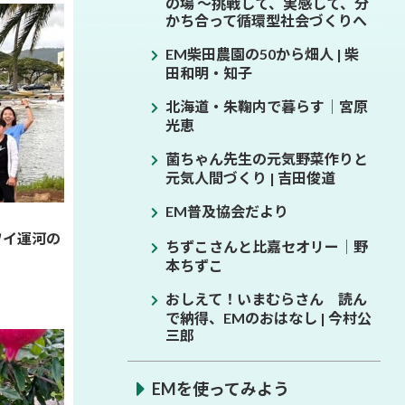
の場 ～挑戦して、実感して、分
かち合って循環型社会づくりへ
EM柴田農園の50から畑人 | 柴
田和明・知子
北海道・朱鞠内で暮らす│宮原
光恵
菌ちゃん先生の元気野菜作りと
元気人間づくり | 吉田俊道
EM普及協会だより
ワイ運河の
ちずこさんと比嘉セオリー│野
本ちずこ
おしえて！いまむらさん 読ん
で納得、EMのおはなし | 今村公
三郎
EMを使ってみよう