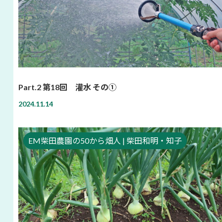
Part.2 第18回 灌水 その①
2024.11.14
EM柴田農園の50から畑人 | 柴田和明・知子