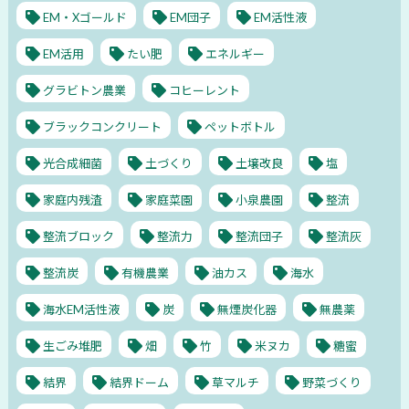
EM・Xゴールド
EM団子
EM活性液
EM活用
たい肥
エネルギー
グラビトン農業
コヒーレント
ブラックコンクリート
ペットボトル
光合成細菌
土づくり
土壌改良
塩
家庭内残渣
家庭菜園
小泉農園
整流
整流ブロック
整流力
整流団子
整流灰
整流炭
有機農業
油カス
海水
海水EM活性液
炭
無煙炭化器
無農薬
生ごみ堆肥
畑
竹
米ヌカ
糖蜜
結界
結界ドーム
草マルチ
野菜づくり