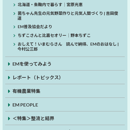
北海道・朱鞠内で暮らす│宮原光恵
菌ちゃん先生の元気野菜作りと元気人間づくり | 吉田俊
道
EM普及協会だより
ちずこさんと比嘉セオリー│野本ちずこ
おしえて！いまむらさん 読んで納得、EMのおはなし |
今村公三郎
EMを使ってみよう
レポート（トピックス）
有機農業特集
EM PEOPLE
＜特集＞整流と結界