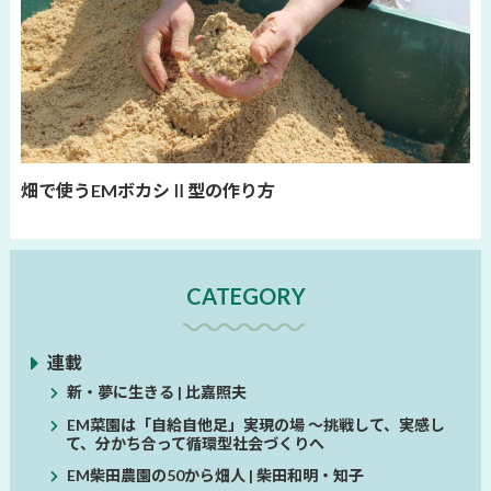
畑で使うEMボカシⅡ型の作り方
CATEGORY
連載
新・夢に生きる | 比嘉照夫
EM菜園は「自給自他足」実現の場 ～挑戦して、実感し
て、分かち合って循環型社会づくりへ
EM柴田農園の50から畑人 | 柴田和明・知子