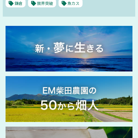
鎌倉
限界突破
魚カス