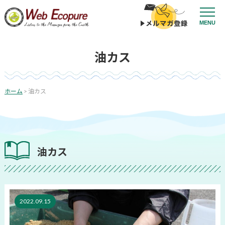
コ
ン
MENU
テ
ン
ツ
油カス
へ
ス
キ
ッ
ホーム
>
油カス
プ
油カス
2022.09.15