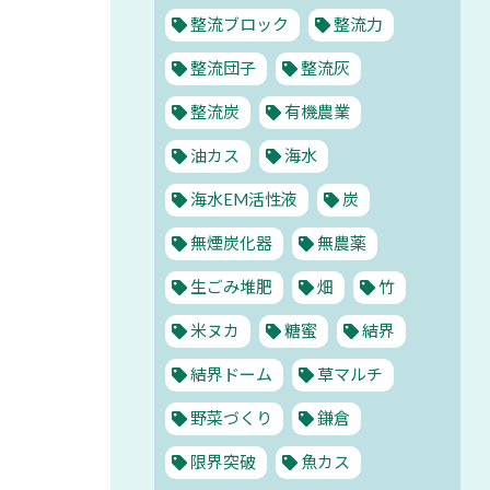
整流ブロック
整流力
整流団子
整流灰
整流炭
有機農業
油カス
海水
海水EM活性液
炭
無煙炭化器
無農薬
生ごみ堆肥
畑
竹
米ヌカ
糖蜜
結界
結界ドーム
草マルチ
野菜づくり
鎌倉
限界突破
魚カス