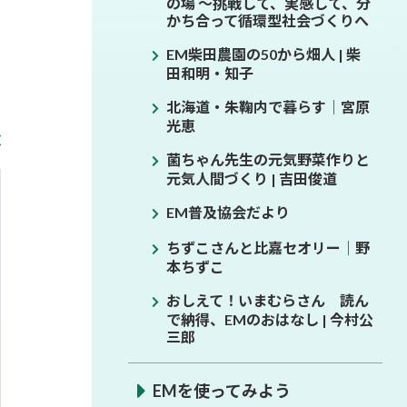
の場 ～挑戦して、実感して、分
かち合って循環型社会づくりへ
EM柴田農園の50から畑人 | 柴
田和明・知子
北海道・朱鞠内で暮らす│宮原
光恵
菌ちゃん先生の元気野菜作りと
元気人間づくり | 吉田俊道
EM普及協会だより
ちずこさんと比嘉セオリー│野
本ちずこ
おしえて！いまむらさん 読ん
で納得、EMのおはなし | 今村公
三郎
EMを使ってみよう