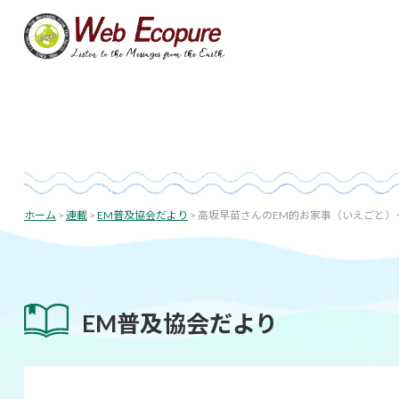
投
コ
ン
稿
テ
ナ
ン
投
ビ
ツ
稿
へ
ゲ
日:
ス
ー
キ
シ
ッ
プ
ョ
ホーム
>
連載
>
EM普及協会だより
>
高坂早苗さんのEM的お家事（いえごと）＜
ン
EM普及協会だより