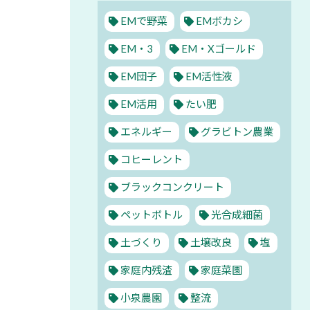
っ
EMで野菜
EMボカシ
EM・3
EM・Xゴールド
EM団子
EM活性液
EM活用
たい肥
エネルギー
グラビトン農業
コヒーレント
ブラックコンクリート
ペットボトル
光合成細菌
土づくり
土壌改良
塩
家庭内残渣
家庭菜園
小泉農園
整流