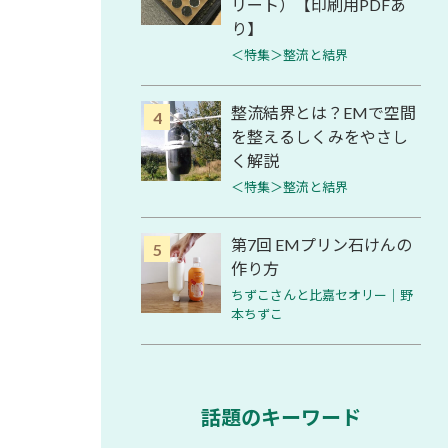
リート）【印刷用PDFあ
り】
＜特集＞整流と結界
整流結界とは？EMで空間
を整えるしくみをやさし
く解説
＜特集＞整流と結界
第7回 EMプリン石けんの
作り方
ちずこさんと比嘉セオリー│野
本ちずこ
話題のキーワード