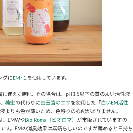
ングに
EM･１
を使用しています。
その場合は、pH3.5以下の質のよい活性液
量に使えて便利。
、
糖蜜
の代わりに
善玉菌のエサ
を使用した「
白いEM活性
性液よりも色が薄いため、色移りの心配がありません。
は、EMWや
Bio.Roma（ビオロマ）
が市販されていますの
です。EMの消臭効果は素晴らしいのですが薄めると日持ち