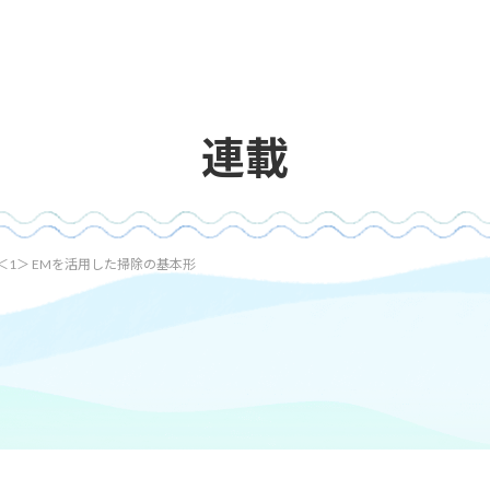
連載
1＞ EMを活用した掃除の基本形