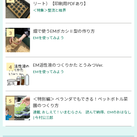
リート）【印刷用PDFあり】
＜特集＞整流と結界
畑で使うEMボカシⅡ型の作り方
EMを使ってみよう
EM活性液のつくりかた とうみつVer.
EMを使ってみよう
＜特別編＞ ベランダでもできる！ペットボトル菜
園のつくり方
連載
,
おしえて！いまむらさん 読んで納得、EMのおはなし
| 今村公三郎