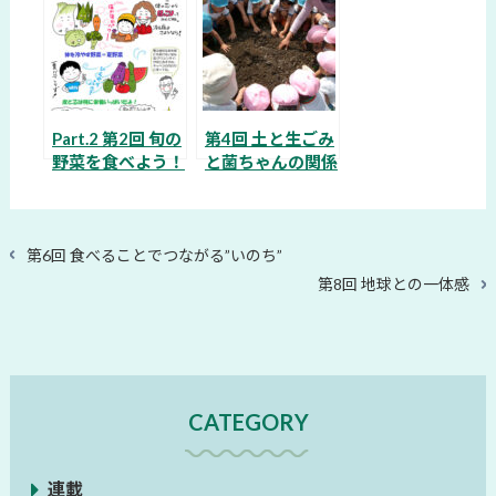
＞
③＞
Part.2 第2回 旬の
第4回 土と生ごみ
野菜を食べよう！
と菌ちゃんの関係
＜具体的食改善そ
の①＞
過
第6回 食べることでつながる”いのち”
去
次
第8回 地球との一体感
の
の
投
投
稿
稿
CATEGORY
連載