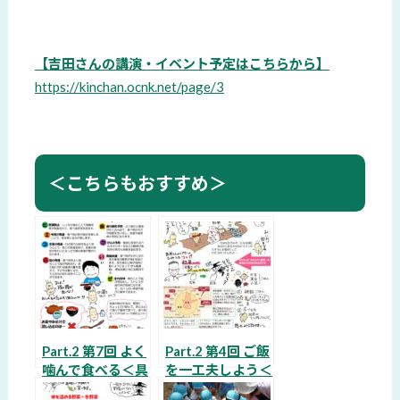
【吉田さんの講演・イベント予定はこちらから】
https://kinchan.ocnk.net/page/3
＜こちらもおすすめ＞
Part.2 第7回 よく
Part.2 第4回 ご飯
噛んで食べる＜具
を一工夫しよう＜
体的食改善その⑥
具体的食改善その