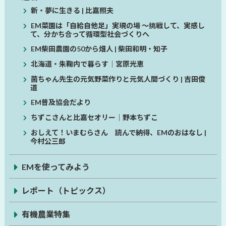
新・夢に生きる | 比嘉照夫
EM菜園は「自給自他足」実現の場 ～挑戦して、実感し
て、分かち合って循環型社会づくりへ
EM柴田農園の50から畑人 | 柴田和明・知子
北海道・朱鞠内で暮らす│宮原光恵
菌ちゃん先生の元気野菜作りと元気人間づくり | 吉田俊
道
EM普及協会だより
ちずこさんと比嘉セオリー│野本ちずこ
おしえて！いまむらさん 読んで納得、EMのおはなし |
今村公三郎
EMを使ってみよう
レポート（トピックス）
有機農業特集