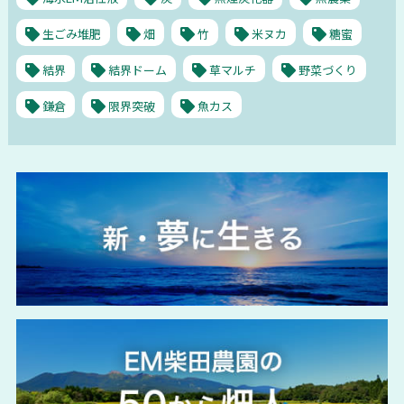
生ごみ堆肥
畑
竹
米ヌカ
糖蜜
結界
結界ドーム
草マルチ
野菜づくり
鎌倉
限界突破
魚カス