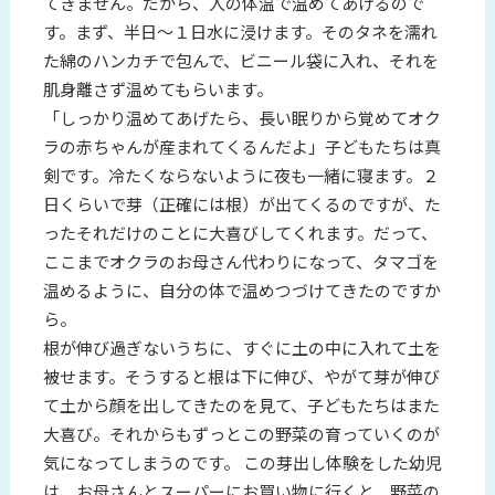
てきません。だから、人の体温で温めてあげるので
す。まず、半日～１日水に浸けます。そのタネを濡れ
た綿のハンカチで包んで、ビニール袋に入れ、それを
肌身離さず温めてもらいます。
「しっかり温めてあげたら、長い眠りから覚めてオク
ラの赤ちゃんが産まれてくるんだよ」子どもたちは真
剣です。冷たくならないように夜も一緒に寝ます。２
日くらいで芽（正確には根）が出てくるのですが、た
ったそれだけのことに大喜びしてくれます。だって、
ここまでオクラのお母さん代わりになって、タマゴを
温めるように、自分の体で温めつづけてきたのですか
ら。
根が伸び過ぎないうちに、すぐに土の中に入れて土を
被せます。そうすると根は下に伸び、やがて芽が伸び
て土から顔を出してきたのを見て、子どもたちはまた
大喜び。それからもずっとこの野菜の育っていくのが
気になってしまうのです。 この芽出し体験をした幼児
は、お母さんとスーパーにお買い物に行くと、野菜の