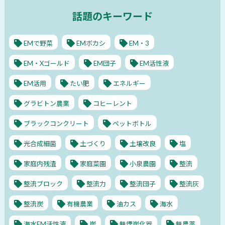
話題のキーワード
EMで野菜
EMボカシ
EM・3
EM・Xゴールド
EM団子
EM活性液
EM活用
たい肥
エネルギー
グラビトン農業
コヒーレント
ブラックコンクリート
ペットボトル
光合成細菌
土づくり
土壌改良
塩
家庭内残渣
家庭菜園
小泉農園
整流
整流ブロック
整流力
整流団子
整流灰
整流炭
有機農業
油カス
海水
海水EM活性液
炭
無煙炭化器
無農薬