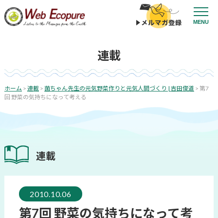
コ
ン
投
MENU
テ
稿
ン
ナ
投
ツ
ビ
連載
稿
へ
ゲ
日:
ス
ー
キ
シ
ッ
ホーム
>
連載
>
菌ちゃん先生の元気野菜作りと元気人間づくり | 吉田俊道
>
第7
プ
ョ
回 野菜の気持ちになって考える
ン
連載
2010.10.06
第7回 野菜の気持ちになって考