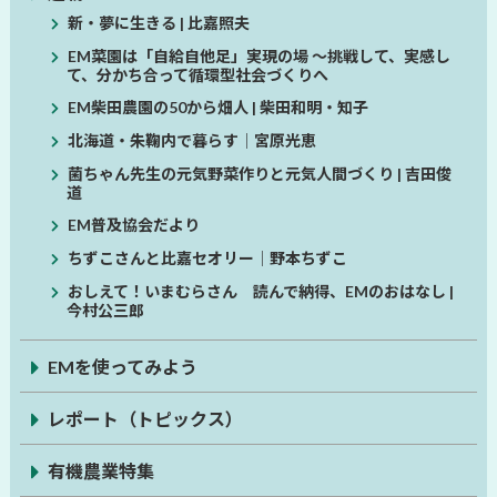
新・夢に生きる | 比嘉照夫
EM菜園は「自給自他足」実現の場 ～挑戦して、実感し
て、分かち合って循環型社会づくりへ
EM柴田農園の50から畑人 | 柴田和明・知子
北海道・朱鞠内で暮らす│宮原光恵
菌ちゃん先生の元気野菜作りと元気人間づくり | 吉田俊
道
EM普及協会だより
ちずこさんと比嘉セオリー│野本ちずこ
おしえて！いまむらさん 読んで納得、EMのおはなし |
今村公三郎
EMを使ってみよう
レポート（トピックス）
有機農業特集