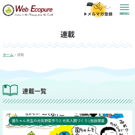
コ
ン
MENU
テ
ン
ツ
連載
へ
ス
キ
ッ
投
ホーム
>
連載
プ
稿
の
ペ
ー
連載一覧
ジ
送
り
菌ちゃん先生の元気野菜作りと元気人間づくり | 吉田俊道