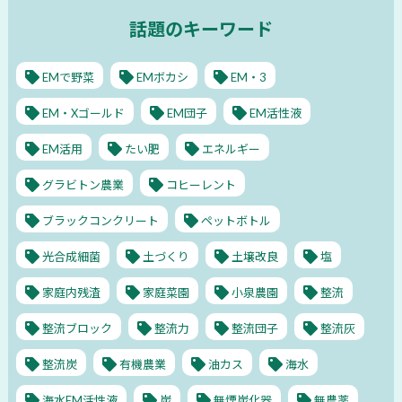
話題のキーワード
EMで野菜
EMボカシ
EM・3
EM・Xゴールド
EM団子
EM活性液
EM活用
たい肥
エネルギー
グラビトン農業
コヒーレント
ブラックコンクリート
ペットボトル
光合成細菌
土づくり
土壌改良
塩
家庭内残渣
家庭菜園
小泉農園
整流
整流ブロック
整流力
整流団子
整流灰
整流炭
有機農業
油カス
海水
海水EM活性液
炭
無煙炭化器
無農薬