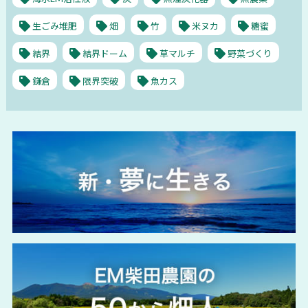
生ごみ堆肥
畑
竹
米ヌカ
糖蜜
結界
結界ドーム
草マルチ
野菜づくり
鎌倉
限界突破
魚カス