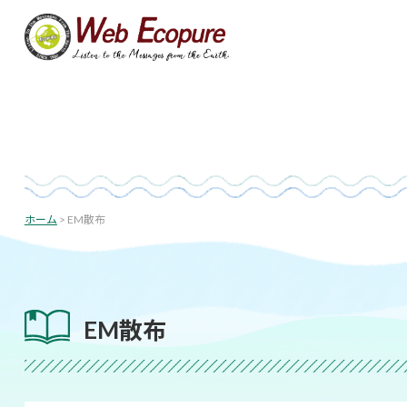
コ
ン
テ
ン
ツ
へ
ス
キ
投
ッ
稿
プ
ホーム
>
EM散布
の
ペ
ー
ジ
EM散布
送
り