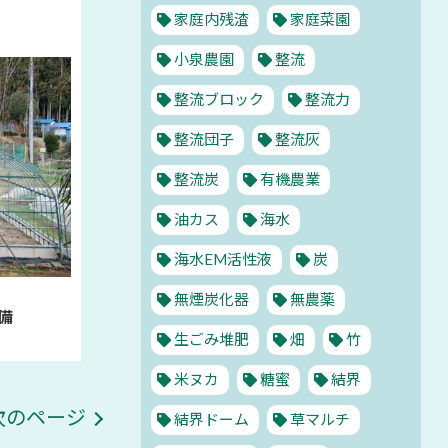
家庭内残渣
家庭菜園
小泉農園
整流
整流ブロック
整流力
整流団子
整流灰
整流炭
有機農業
油カス
海水
海水EM活性液
炭
無煙炭化器
無農薬
準備
生ごみ堆肥
畑
竹
米ヌカ
糖蜜
結界
次のページ
結界ドーム
草マルチ