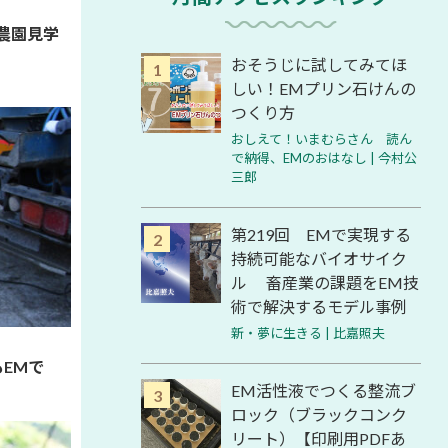
～農園見学
おそうじに試してみてほ
しい！EMプリン石けんの
つくり方
おしえて！いまむらさん 読ん
で納得、EMのおはなし | 今村公
三郎
第219回 EMで実現する
持続可能なバイオサイク
ル 畜産業の課題をEM技
術で解決するモデル事例
新・夢に生きる | 比嘉照夫
もEMで
EM活性液でつくる整流ブ
ロック（ブラックコンク
リート）【印刷用PDFあ