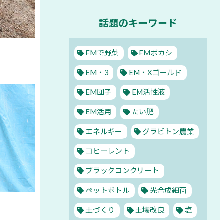
話題のキーワード
EMで野菜
EMボカシ
EM・3
EM・Xゴールド
EM団子
EM活性液
EM活用
たい肥
エネルギー
グラビトン農業
コヒーレント
ブラックコンクリート
ペットボトル
光合成細菌
土づくり
土壌改良
塩