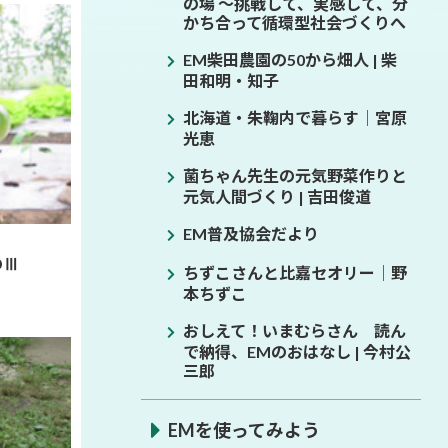
の場 ～挑戦して、実感して、分
かち合って循環型社会づくりへ
EM柴田農園の50から畑人 | 柴
田和明・知子
北海道・朱鞠内で暮らす│宮原
光恵
菌ちゃん先生の元気野菜作りと
元気人間づくり | 吉田俊道
EM普及協会だより
のⅢ
ちずこさんと比嘉セオリー│野
本ちずこ
おしえて！いまむらさん 読ん
で納得、EMのおはなし | 今村公
三郎
EMを使ってみよう