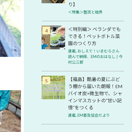
り】
＜特集＞整流と結界
＜特別編＞ ベランダでも
できる！ペットボトル菜
園のつくり方
連載
,
おしえて！いまむらさん
読んで納得、EMのおはなし | 今
村公三郎
【福島】酷暑の夏にぶど
う棚から届いた朗報！EM
バイオ炭×微生物で、シャ
インマスカットの“甘い記
憶”をつくる
連載
,
EM普及協会だより