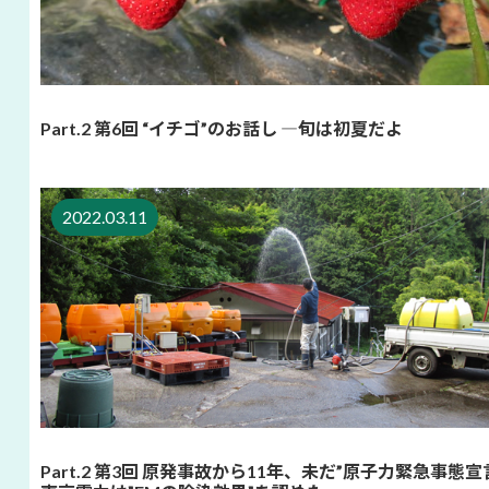
Part.2 第6回 “イチゴ”のお話し ―旬は初夏だよ
2022.03.11
Part.2 第3回 原発事故から11年、未だ”原子力緊急事態宣