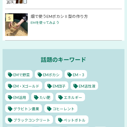
畑で使うEMボカシⅡ型の作り方
EMを使ってみよう
話題のキーワード
EMで野菜
EMボカシ
EM・3
EM・Xゴールド
EM団子
EM活性液
EM活用
たい肥
エネルギー
グラビトン農業
コヒーレント
ブラックコンクリート
ペットボトル