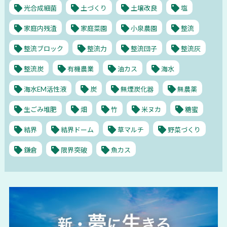
光合成細菌
土づくり
土壌改良
塩
家庭内残渣
家庭菜園
小泉農園
整流
整流ブロック
整流力
整流団子
整流灰
整流炭
有機農業
油カス
海水
海水EM活性液
炭
無煙炭化器
無農薬
生ごみ堆肥
畑
竹
米ヌカ
糖蜜
結界
結界ドーム
草マルチ
野菜づくり
鎌倉
限界突破
魚カス