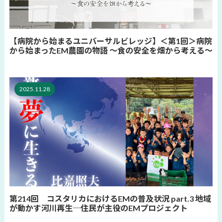
【病院から始まるユニバーサルビレッジ】＜第1回＞病院
から始まったEM農園の物語 〜食の安全を畑から考える〜
2025.11.28
第214回 コスタリカにおけるEMの普及状況 part.3 地域
が動かす河川再生─住民が主役のEMプロジェクト