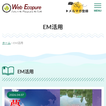
コ
ン
MENU
テ
ン
ツ
EM活用
へ
ス
キ
ッ
投
ホーム
>
EM活用
プ
稿
の
ペ
ー
EM活用
ジ
送
り
2026.04.07