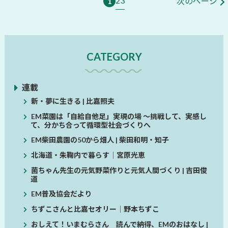
2
3
1
次のページ
CATEGORY
連載
新・夢に生きる | 比嘉照夫
EM菜園は「自給自他足」実現の場 ～挑戦して、実感し
て、分かち合って循環型社会づくりへ
EM柴田農園の50から畑人 | 柴田和明・知子
北海道・朱鞠内で暮らす│宮原光恵
菌ちゃん先生の元気野菜作りと元気人間づくり | 吉田俊
道
EM普及協会だより
ちずこさんと比嘉セオリー│野本ちずこ
おしえて！いまむらさん 読んで納得、EMのおはなし |